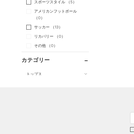
スポーツスタイル
（5）
アメリカンフットボール
（0）
サッカー
（13）
リカバリー
（0）
その他
（0）
カテゴリー
トップス
ボトムス
すべてのトップス
アクセサリー
すべてのボトムス
（60）
ベースレイヤー
すべてのアクセサリー
（5）
レギンス&タイツ
（19）
Tシャツ
（4）
バックパック
（3）
ショートパンツ
（1）
タンクトップ
ショルダー＆トートバッグ
（0）
パンツ(ロングパンツ)
（0）
ポロシャツ
（0）
（0）