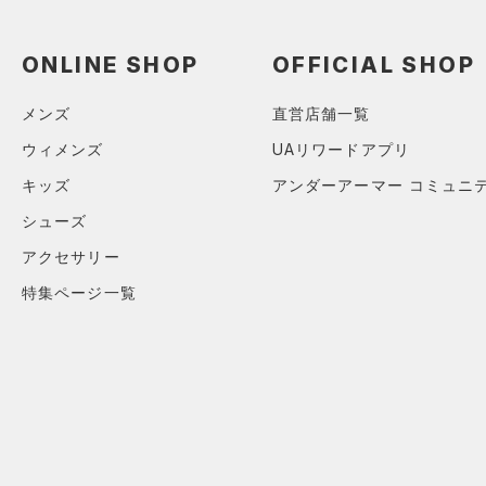
スウェット＆フリース
（1）
ロングTシャツ
（1）
サックパック
（0）
アンダーウェア
（3）
パーカー&トレーナー
（0）
ウェストバッグ
ONLINE SHOP
OFFICIAL SHOP
（0）
スカート
（6）
ジャケット
（0）
ダッフルバッグ
（0）
スイムウェア
メンズ
直営店舗一覧
（0）
ジャージ
（0）
キャップ＆ビーニー
ウィメンズ
UAリワードアプリ
（0）
ベスト
（0）
ベルト
キッズ
アンダーアーマー コミュニ
（0）
ダウン・コート
（28）
グローブ・手袋
シューズ
（0）
スポーツブラ
（0）
アイウェア
アクセサリー
（0）
セットアップ
リストバンド＆ヘッドバンド
特集ページ一覧
（4）
（0）
スイムウェア
（0）
スポーツマスク
（2）
ソックス
（1）
ネックウォーマー
（4）
スリーブ
（2）
タオル