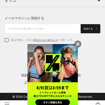
キッズ
トップス
ボトムス
キッズ
トップス
ボトムス
シューズ
シューズ
メールマガジンに登録する
ボトムス
シューズ
アクセサリー
アクセサリー
登録する
シューズ
アクセサリー
購読の際は、当社の
プライバシーポリシー
に同意します。
アクセサリー
スポーツブラ
レギンス＆タイツ
特定商取引法に基づく通販の表記
会員規約
プライバシーポリシー
© 2026 Copyright DOME Corporation. All Rights Reserved.