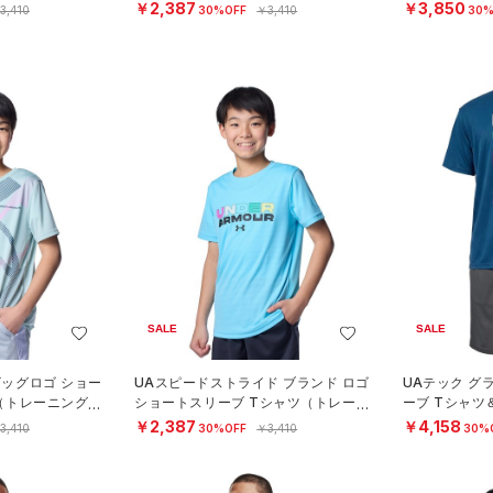
￥2,387
￥3,850
3,410
30%OFF
￥3,410
30%
SALE
SALE
ビッグロゴ ショー
UAスピードストライド ブランド ロゴ
UAテック グ
（トレーニング/B
ショートスリーブ Tシャツ（トレーニ
ーブ Tシャ
ング/BOYS）
ーニング/BOY
￥2,387
￥4,158
3,410
30%OFF
￥3,410
30%