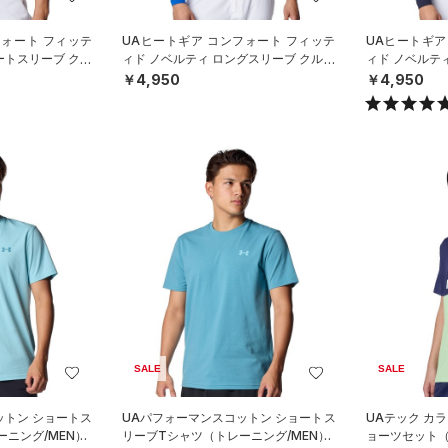
フォート フィッテ
UAヒートギア コンフォート フィッテ
UAヒートギア
ートスリーブ クル
ィド ノベルティ ロングスリーブ クルー
ィド ノベルテ
ースボール
ネック シャツ（ベースボール/M
ネック シャツ
￥4,950
￥4,950
SALE
SALE
ットン ショートス
UAパフォーマンスコットン ショートス
UAテック カ
ニング/MEN）
リーブTシャツ（トレーニング/MEN）
ョーツセット（