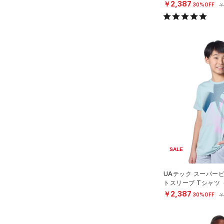
￥2,387
30%OFF
￥
（0）
S(D-DD)
Charged Cotton(チャージド
M(A-C)
コットン)
（0）
M(D-DD)
Rival Fleece(ライバルフリー
L(A-C)
ス)
（0）
L(D-DD)
Armour Fleece(アーマーフリ
ース)
（0）
XL(A-C)
XL(D-DD)
SALE
UAテック スーパー
トスリーブ Tシャツ
OYS）
￥2,387
30%OFF
￥