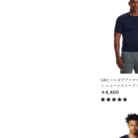
UAヒートギアアーマ
ン ショートスリーブ
ング/MEN）
￥4,400