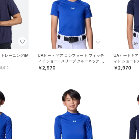
（トレーニング/M
UAヒートギア コンフォート フィッテ
UAヒートギア
ィド ショートスリーブ クルーネック シ
ィド ショート
ャツ（ベースボール/BOYS）
ャツ（ベースボ
￥2,970
￥2,970
8,910