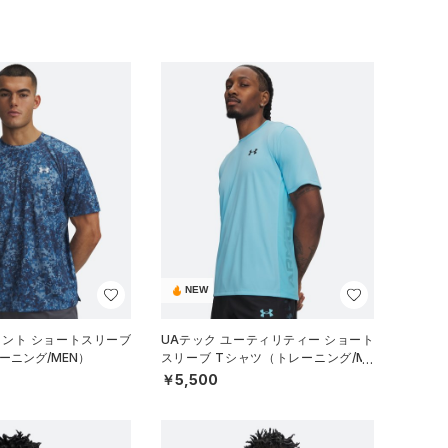
NEW
リント ショートスリーブ
UAテック ユーティリティー ショート
ーニング/MEN）
スリーブ Tシャツ（トレーニング/ME
N）
￥5,500