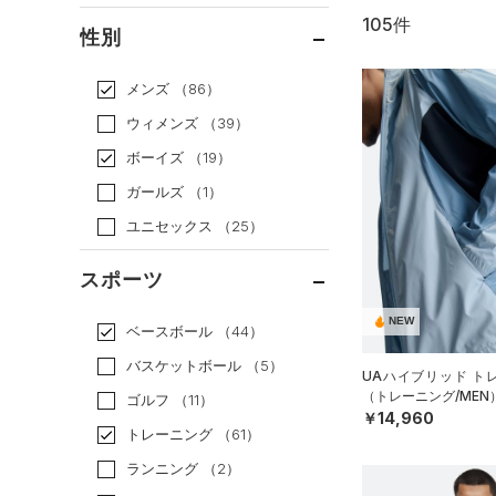
105件
通常価格
（79）
性別
セール
（26）
メンズ
（86）
ウィメンズ
（39）
ボーイズ
（19）
ガールズ
（1）
ユニセックス
（25）
スポーツ
NEW
ベースボール
（44）
バスケットボール
（5）
UAハイブリッド ト
（トレーニング/MEN
ゴルフ
（11）
￥14,960
トレーニング
（61）
ランニング
（2）