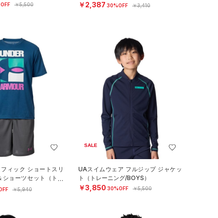
OYS）
￥2,387
OFF
￥5,500
30%OFF
￥3,410
SALE
ラフィック ショートスリ
UAスイムウェア フルジップ ジャケッ
ツ＆ショーツセット（トレ
ト（トレーニング/BOYS）
S）
￥3,850
30%OFF
￥5,500
OFF
￥5,940