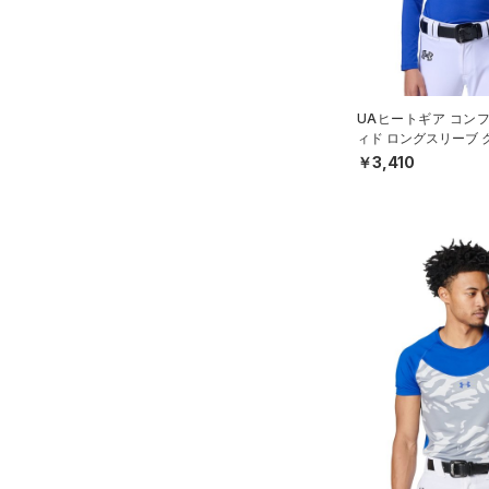
（9）
パンツ(ロングパンツ)
（0）
YXS(120cm)
カラー
（1）
スパイク
（1）
スウェット＆フリース
YS(130cm)
（2）
サックパック
スポーツスタイルシューズ
（5）
アンダーウェア
YM(140cm)
（0）
（0）
ウェストバッグ
（0）
UAヒートギア コン
ブラック
スカート
ホワイト
ブラウン
グリーン
YL(150cm)
（0）
サンダル
（3）
ダッフルバッグ
ィド ロングスリーブ 
（2）
YXL(160cm)
スイムウェア
ツ（ベースボール/BO
￥3,410
（2）
キャップ＆ビーニー
XS
ブルー
パープル
レッド
イエロー
（0）
ベルト
S
（4）
グローブ・手袋
M
オレンジ
その他
（0）
アイウェア
L
リストバンド＆ヘッドバンド
XL
価格
（1）
2XL
（0）
スポーツマスク
3XL
テクノロジー
～
（2）
円
円
ソックス
4XL
FLOW(フロー)
（0）
在庫
5XL
（1）
ネックウォーマー
HOVR(ホバー)
（0）
6XL
（1）