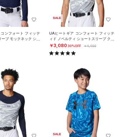
SALE
 コンフォート フィッテ
UAヒートギア コンフォート フィッテ
リーブ モックネック シャ
ィド ノベルティ ショートスリーブ クル
ル/BOYS）
ーネック シャツ（ベースボール
￥3,080
30%OFF
￥4,400
SALE