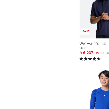
（5）
ロングTシャツ
（4）
パーカー&トレーナー
（11）
ジャケット
（7）
ジャージ
SALE
（0）
ベスト
（0）
ダウン・コート
UAクール プロ ポロ
EN）
（0）
スポーツブラ
￥6,237
30%OFF
￥
（2）
セットアップ
（1）
スイムウェア
ボトムス
アクセサリー
すべてのボトムス
シューズ
すべてのアクセサリー
（2）
レギンス&タイツ
すべてのシューズ
（4）
バックパック
（17）
ショートパンツ
サイズ
（0）
スポーツシューズ
ショルダー＆トートバッグ