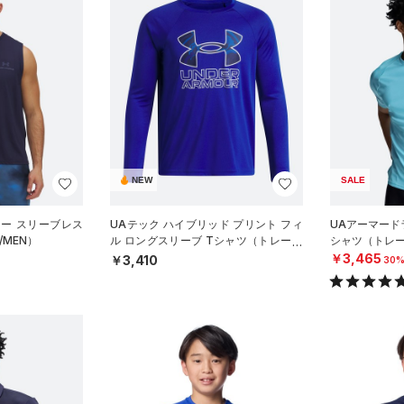
NEW
SALE
ジー スリーブレス
UAテック ハイブリッド プリント フィ
UAアーマード
MEN）
ル ロングスリーブ Tシャツ（トレーニ
シャツ（トレー
ング/BOYS）
￥3,465
￥3,410
30%