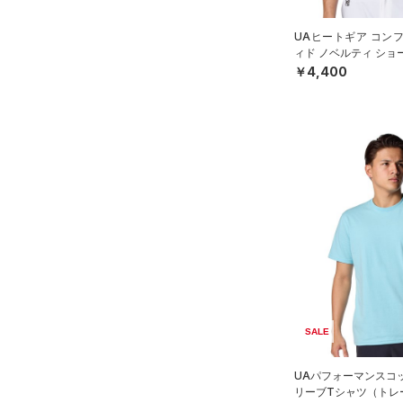
スリーブ
在庫あり
CHARGED(チャージド)
（0）
限定
4
（3）
タオル
UAヒートギア コン
MICRO G(マイクロＧ)
（0）
5
ィド ノベルティ ショ
（0）
直営限定
ボール
（4）
コレクション
ーネック シャツ（ベ
￥4,400
TRIBASE(トライベース)
6
公式サイト限定
（0）
（0）
（0）
イヤホン＆ヘッドホン
32A
プロジェクトロック
（0）
在庫残りわずか
（3）
RUSH(ラッシュ)
（1）
（0）
ウォーターボトル
34A
ステフィン・カリー
（0）
ISO-CHILL(アイソチル)
（0）
（0）
その他
36A
アジア限定
（0）
Tech(テック)
（0）
32B
COLDGEAR ARMOUR(コール
34B
ドギアアーマー)
（0）
36B
HEATGEAR ARMOUR(ヒート
38B
ギアアーマー)
（4）
32C
STORM(ストーム)
（1）
34C
COLDGEAR INFRARED(コー
SALE
36C
ルドギアインフラレッド)
（0）
38C
UAパフォーマンスコ
リーブTシャツ（トレー
AUXETIC(オーゼティック)
S(A-C)