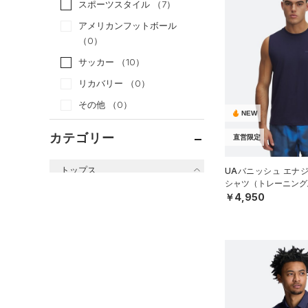
スポーツスタイル
（7）
アメリカンフットボール
（0）
サッカー
（10）
リカバリー
（0）
その他
（0）
NEW
カテゴリー
直営限定
トップス
UAバニッシュ エナ
シャツ（トレーニング/
すべてのトップス
￥4,950
（35）
ベースレイヤー
（32）
Tシャツ
（5）
タンクトップ
（3）
ポロシャツ