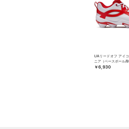
（0）
ネックウォーマー
（1）
スリーブ
オレンジ
その他
（1）
タオル
（0）
ボール
価格
（0）
イヤホン＆ヘッドホン
テクノロジー
（1）
ウォーターボトル
UAリードオフ アイコ
～
円
円
ニア（ベースボール/B
（4）
その他
FLOW(フロー)
（0）
￥6,930
在庫
HOVR(ホバー)
（0）
在庫あり
CHARGED(チャージド)
（0）
限定
MICRO G(マイクロＧ)
（0）
直営限定
（0）
コレクション
TRIBASE(トライベース)
公式サイト限定
（0）
（0）
プロジェクトロック
（0）
在庫残りわずか
（0）
RUSH(ラッシュ)
（0）
ステフィン・カリー
（0）
ISO-CHILL(アイソチル)
（0）