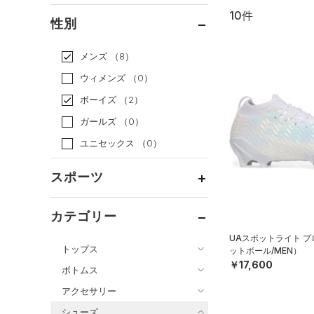
10件
通常価格
（10）
性別
セール
（0）
メンズ
（8）
ウィメンズ
（0）
ボーイズ
（2）
ガールズ
（0）
ユニセックス
（0）
スポーツ
ベースボール
（8）
カテゴリー
バスケットボール
（0）
UAスポットライト 
トップス
ットボール/MEN）
ゴルフ
（0）
￥17,600
ボトムス
トレーニング
すべてのトップス
（0）
アクセサリー
すべてのボトムス
ランニング
（0）
（34）
ベースレイヤー
シューズ