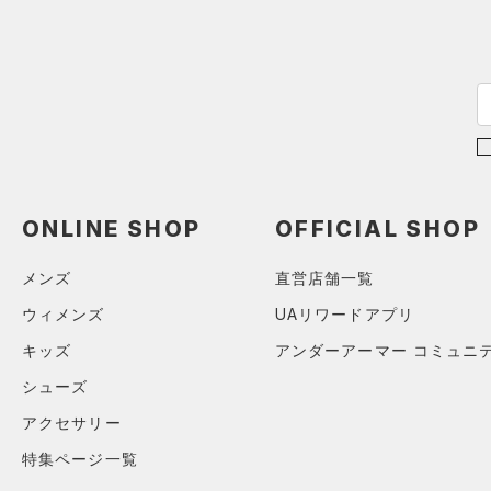
アジア限定
（0）
Tech(テック)
（0）
COLDGEAR ARMOUR(コール
ドギアアーマー)
（0）
HEATGEAR ARMOUR(ヒート
ギアアーマー)
（0）
STORM(ストーム)
（0）
COLDGEAR INFRARED(コー
ONLINE SHOP
OFFICIAL SHOP
ルドギアインフラレッド)
（0）
メンズ
直営店舗一覧
AUXETIC(オーゼティック)
（0）
ウィメンズ
UAリワードアプリ
Charged Cotton(チャージド
キッズ
アンダーアーマー コミュニ
コットン)
（0）
シューズ
Rival Fleece(ライバルフリー
アクセサリー
ス)
（0）
特集ページ一覧
Armour Fleece(アーマーフリ
ース)
（0）