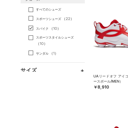
すべてのアクセサリー
（9）
スポーツスタイル
（0）
レギンス&タイツ
（46）
Tシャツ
すべてのシューズ
（2）
アメリカンフットボール
バックパック
（8）
ショートパンツ
（12）
タンクトップ
（2）
（22）
スポーツシューズ
（1）
ショルダー＆トートバッグ
（3）
パンツ(ロングパンツ)
（14）
ポロシャツ
サッカー
（0）
（10）
スパイク
（0）
サックパック
（0）
スウェット＆フリース
（5）
ロングTシャツ
リカバリー
（0）
スポーツスタイルシューズ
（1）
ウェストバッグ
（4）
アンダーウェア
（0）
パーカー&トレーナー
その他
（10）
（0）
（0）
ダッフルバッグ
（0）
スカート
（1）
ジャケット
（1）
サンダル
（9）
キャップ＆ビーニー
（0）
スイムウェア
（0）
ジャージ
（3）
ベルト
サイズ
（1）
ベスト
UAリードオフ アイコ
（19）
グローブ・手袋
（0）
ダウン・コート
ースボール/MEN）
サイズがありません。
カラー
￥8,910
（3）
アイウェア
（0）
スポーツブラ
リストバンド＆ヘッドバンド
（0）
セットアップ
（2）
ブラック
ホワイト
ブラウン
グリーン
（0）
スイムウェア
（0）
スポーツマスク
（22）
ソックス
ブルー
パープル
レッド
イエロー