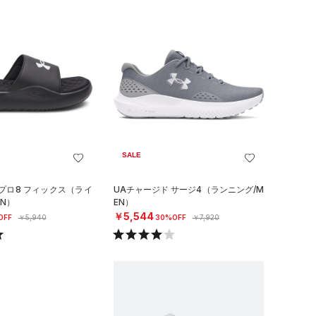
SALE
プロ8 フィックス（ライ
UAチャージド サージ4（ランニング/M
N）
EN）
￥5,544
OFF
￥5,940
30%OFF
￥7,920