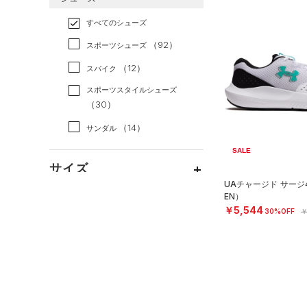
すべてのアクセサリー
（33）
スポーツスタイル
（43）
レギンス&タイツ
（239）
Tシャツ
すべてのシューズ
（40）
アメリカンフットボール
バックパック
（149）
ショートパンツ
（50）
タンクトップ
（2）
（92）
スポーツシューズ
ショルダー＆トートバッグ
（63）
パンツ(ロングパンツ)
（51）
ポロシャツ
（10）
サッカー
（0）
（12）
スパイク
（10）
スウェット＆フリース
（31）
ロングTシャツ
リカバリー
（0）
（13）
サックパック
スポーツスタイルシューズ
（37）
アンダーウェア
（14）
パーカー&トレーナー
その他
（30）
（0）
（10）
ウェストバッグ
（0）
スカート
（39）
ジャケット
（14）
サンダル
（15）
ダッフルバッグ
（7）
スイムウェア
（22）
ジャージ
SALE
（45）
キャップ＆ビーニー
サイズ
（4）
ベスト
（7）
ベルト
UAチャージド サージ
（2）
ダウン・コート
EN）
16.5
（41）
グローブ・手袋
カラー
￥5,544
30%OFF
￥
（0）
スポーツブラ
17.0
（12）
アイウェア
（3）
セットアップ
17.5
価格
リストバンド＆ヘッドバンド
ブラック
ホワイト
ブラウン
グリーン
（9）
18.0
（3）
スイムウェア
テクノロジー
18.5
（0）
スポーツマスク
～
円
円
19.0
ブルー
パープル
レッド
イエロー
（67）