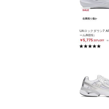
（0）
27.0
SALE
AUXETIC(オーゼティック)
27.5
（0）
在庫残り僅か
28.0
Charged Cotton(チャージド
28.5
コットン)
（0）
UAロックダウン7 
ール/KIDS）
29.0
Rival Fleece(ライバルフリー
￥5,775
30%OFF
￥
ス)
（0）
29.5
Armour Fleece(アーマーフリ
30.0
ース)
（0）
30.5
31.0
31.5
32.0
33.0
34.0
35.0