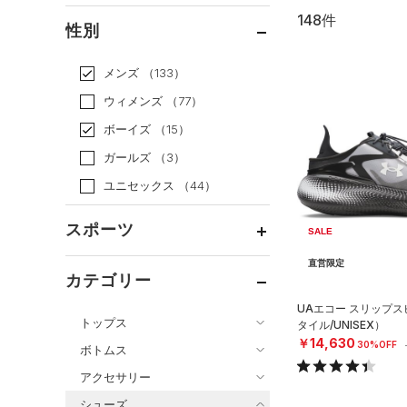
148件
通常価格
（111）
性別
セール
（37）
メンズ
（133）
ウィメンズ
（77）
ボーイズ
（15）
ガールズ
（3）
ユニセックス
（44）
スポーツ
SALE
直営限定
ベースボール
（10）
カテゴリー
バスケットボール
（7）
UAエコー スリップ
トップス
タイル/UNISEX）
ゴルフ
（5）
￥14,630
30%OFF
ボトムス
トレーニング
すべてのトップス
（10）
アクセサリー
すべてのボトムス
ランニング
（71）
（146）
ベースレイヤー
シューズ