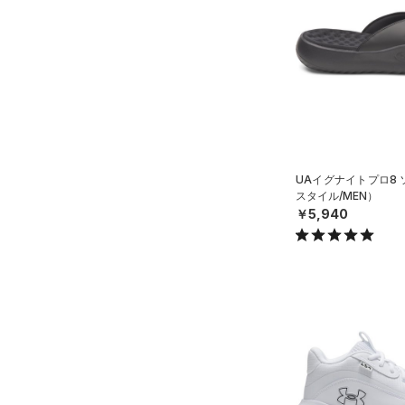
ソックス
FLOW(フロー)
（3）
在庫
19.5
（1）
ネックウォーマー
HOVR(ホバー)
（52）
20.0
オレンジ
その他
（8）
在庫あり
スリーブ
CHARGED(チャージド)
限定
20.5
（31）
（10）
タオル
21.0
直営限定
（26）
MICRO G(マイクロＧ)
（0）
コレクション
（0）
ボール
21.5
公式サイト限定
（0）
TRIBASE(トライベース)
（1）
（0）
イヤホン＆ヘッドホン
22.0
プロジェクトロック
（0）
在庫残りわずか
（1）
RUSH(ラッシュ)
（0）
UAイグナイトプロ8
（5）
22.5
ウォーターボトル
ステフィン・カリー
（3）
スタイル/MEN）
ISO-CHILL(アイソチル)
（0）
23.0
￥5,940
（11）
その他
アジア限定
（0）
Tech(テック)
（0）
23.5
COLDGEAR ARMOUR(コール
24.0
ドギアアーマー)
（0）
24.5
HEATGEAR ARMOUR(ヒート
25.0
ギアアーマー)
（0）
25.5
STORM(ストーム)
（0）
26.0
COLDGEAR INFRARED(コー
ルドギアインフラレッド)
26.5