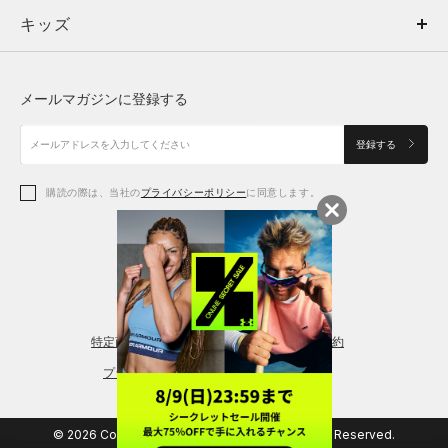
キッズ
トップス
ボトムス
キッズ
トップス
ボトムス
シューズ
シューズ
メールマガジンに登録する
ボトムス
シューズ
アクセサリー
アクセサリー
登録する
シューズ
アクセサリー
購読の際は、当社の
プライバシーポリシー
に同意します。
アクセサリー
スポーツブラ
レギンス＆タイツ
特定商取引法に基づく通販の表記
会員規約
プライバシーポリシー
© 2026 Copyright DOME Corporation. All Rights Reserved.