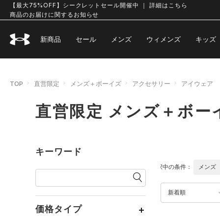
【最大75%OFF】シークレットセール開催中 ｜ 詳細はこちら
商品のお届けに関するお知らせ
新商品
セール
メンズ
ウィメンズ
キッズ
TOP
直営限定
メンズ＋ボーイズ
アクセサリー
アイウェア
直営限定 メンズ＋ボー
キーワード
選択中の条件：
メンズ
新着順
価格タイプ