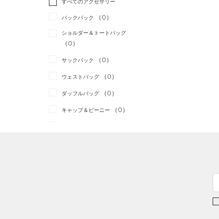
すべてのアクセサリー
（0）
スポーツスタイル
（0）
レギンス&タイツ
（2）
Tシャツ
（0）
アメリカンフットボール
バックパック
（5）
ショートパンツ
（1）
タンクトップ
（0）
ショルダー＆トートバッグ
（1）
パンツ(ロングパンツ)
（0）
ポロシャツ
（0）
サッカー
（0）
（0）
スウェット＆フリース
（0）
ロングTシャツ
リカバリー
（0）
（0）
サックパック
（2）
アンダーウェア
（0）
パーカー&トレーナー
その他
（0）
（0）
ウェストバッグ
（0）
スカート
（1）
ジャケット
（0）
ダッフルバッグ
（0）
スイムウェア
（0）
ジャージ
（0）
キャップ＆ビーニー
（0）
ベスト
（0）
ベルト
（0）
ダウン・コート
（0）
グローブ・手袋
（0）
スポーツブラ
（1）
アイウェア
（0）
セットアップ
リストバンド＆ヘッドバンド
（0）
（0）
スイムウェア
（0）
スポーツマスク
（0）