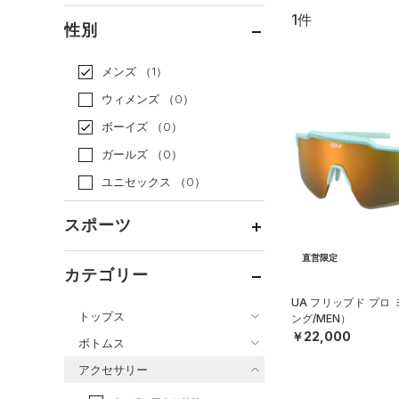
1件
通常価格
（1）
性別
セール
（0）
メンズ
（1）
ウィメンズ
（0）
ボーイズ
（0）
ガールズ
（0）
ユニセックス
（0）
スポーツ
直営限定
ベースボール
（0）
カテゴリー
バスケットボール
（0）
UA フリップド プロ
トップス
ング/MEN）
ゴルフ
（0）
￥22,000
ボトムス
トレーニング
すべてのトップス
（1）
アクセサリー
すべてのボトムス
ランニング
（0）
（2）
ベースレイヤー