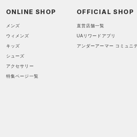
ソックス
（0）
ネックウォーマー
ONLINE SHOP
OFFICIAL SHOP
（0）
スリーブ
メンズ
直営店舗一覧
（0）
タオル
ウィメンズ
UAリワードアプリ
（0）
ボール
キッズ
アンダーアーマー コミュニ
（0）
イヤホン＆ヘッドホン
シューズ
（0）
ウォーターボトル
アクセサリー
（3）
その他
特集ページ一覧
シューズ
すべてのシューズ
サイズ
（3）
スポーツシューズ
ONESIZE
カラー
（0）
スパイク
スポーツスタイルシューズ
（2）