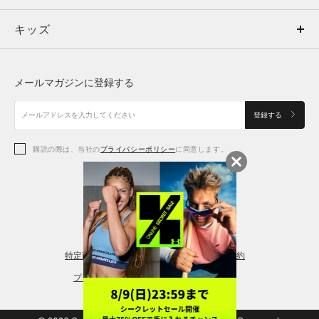
キッズ
トップス
ボトムス
キッズ
トップス
ボトムス
シューズ
シューズ
メールマガジンに登録する
ボトムス
シューズ
アクセサリー
アクセサリー
登録する
シューズ
アクセサリー
購読の際は、当社の
プライバシーポリシー
に同意します。
アクセサリー
スポーツブラ
レギンス＆タイツ
特定商取引法に基づく通販の表記
会員規約
プライバシーポリシー