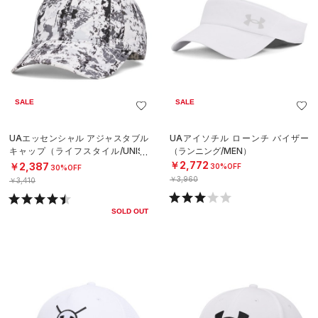
SALE
SALE
UAエッセンシャル アジャスタブル
UAアイソチル ローンチ バイザー
キャップ（ライフスタイル/UNISE
（ランニング/MEN）
X）
￥2,772
￥2,387
30%OFF
30%OFF
￥3,960
￥3,410
SOLD OUT