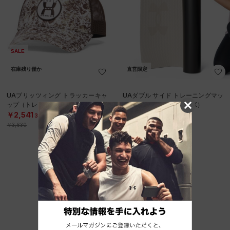
SALE
在庫残り僅か
直営限定
UAブリッツィング トラッカーキャ
UAダブル サイド トレーニングマッ
ップ（トレーニング/MEN）
ト（トレーニング/UNISEX）
￥2,541
￥6,930
30%OFF
￥3,630
SOLD OUT