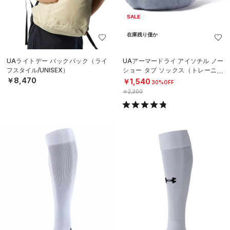
SALE
在庫残り僅か
UAライトデー バックパック（ライ
UAアーマードライ アイソチル ノー
フスタイル/UNISEX）
ショー タブ ソックス（トレーニン
グ/UNISEX）
￥8,470
￥1,540
30%OFF
￥2,200