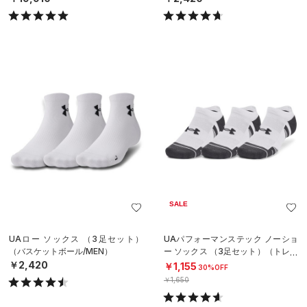
SALE
UAロー ソックス （3足セット）
UAパフォーマンステック ノーショ
（バスケットボール/MEN）
ー ソックス （3足セット）（トレー
ニング/UNISEX）
￥2,420
￥1,155
30%OFF
￥1,650