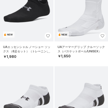
NEW
NEW
UAエッセンシャル ノーショー ソッ
UAアーマーグリップ クルーソック
クス （6足セット）（トレーニング/
ス（バスケットボール/UNISEX）
KIDS）
￥1,650
￥1,980