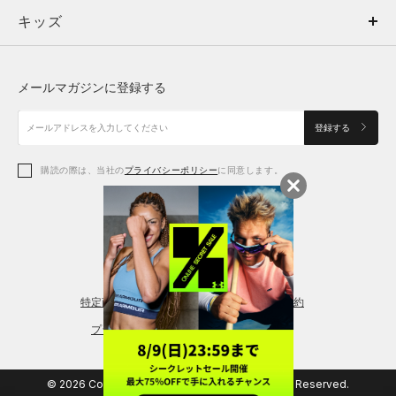
キッズ
トップス
ボトムス
キッズ
トップス
ボトムス
シューズ
シューズ
メールマガジンに登録する
ボトムス
シューズ
アクセサリー
アクセサリー
登録する
シューズ
アクセサリー
購読の際は、当社の
プライバシーポリシー
に同意します。
アクセサリー
スポーツブラ
レギンス＆タイツ
特定商取引法に基づく通販の表記
会員規約
プライバシーポリシー
© 2026 Copyright DOME Corporation. All Rights Reserved.