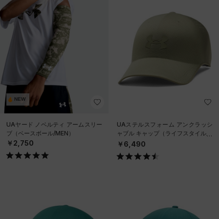
NEW
UAヤード ノベルティ アームスリー
UAステルスフォーム アンクラッシ
ブ（ベースボール/MEN）
ャブル キャップ（ライフスタイル/U
NISEX）
￥2,750
￥6,490