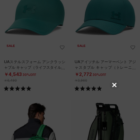
SALE
SALE
UAステルスフォーム アンクラッシ
UAアイソチル アーマーベント アジ
ャブル キャップ（ライフスタイル/U
ャスタブル キャップ（トレーニン
NISEX）
グ/MEN）
￥4,543
￥2,772
30%OFF
30%OFF
￥6,490
￥3,960