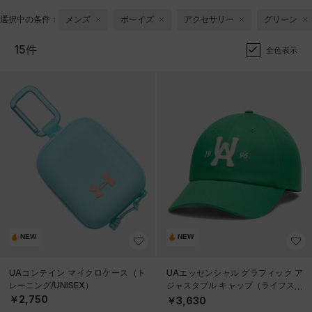
選択中の条件：
メンズ
ボーイズ
アクセサリー
グリーン
15件
全色表示
NEW
NEW
UAコンテイン マイクロケース（ト
UAエッセンシャル グラフィック ア
レーニング/UNISEX）
ジャスタブル キャップ（ライフスタ
イル/UNISEX）
￥2,750
￥3,630