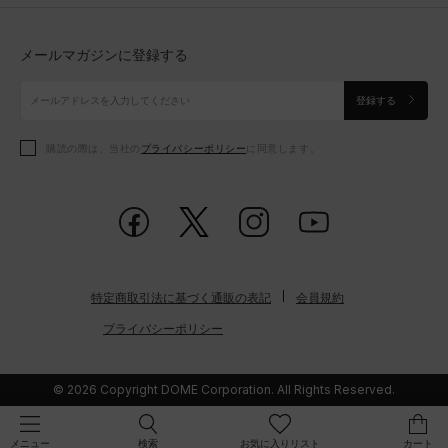
トップス
ボトムス
シューズ
シューズ
メールマガジンに登録する
ボトムス
シューズ
アクセサリー
アクセサリー
登録する
シューズ
アクセサリー
購読の際は、当社の
プライバシーポリシー
に同意します。
アクセサリー
スポーツブラ
レギンス＆タイツ
特定商取引法に基づく通販の表記
会員規約
プライバシーポリシー
© 2026 Copyright DOME Corporation. All Rights Reserved.
検索
お気に入りリスト
カート
メニュー