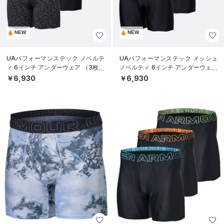
NEW
NEW
UAパフォーマンステック ノベルテ
UAパフォーマンステック メッシュ
ィ 6インチ アンダーウェア （3枚セ
ノベルティ 6インチ アンダーウェア
ット）（トレーニング/MEN）
（3枚セット）（トレーニング/ME
￥6,930
￥6,930
N）