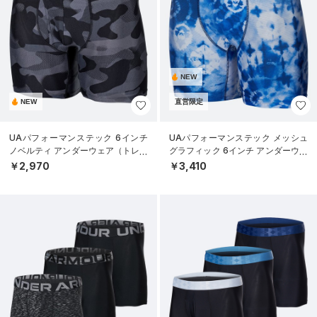
NEW
NEW
直営限定
UAパフォーマンステック 6インチ
UAパフォーマンステック メッシュ
ノベルティ アンダーウェア（トレー
グラフィック 6インチ アンダーウェ
ニング/MEN）
ア（トレーニング/MEN）
￥2,970
￥3,410