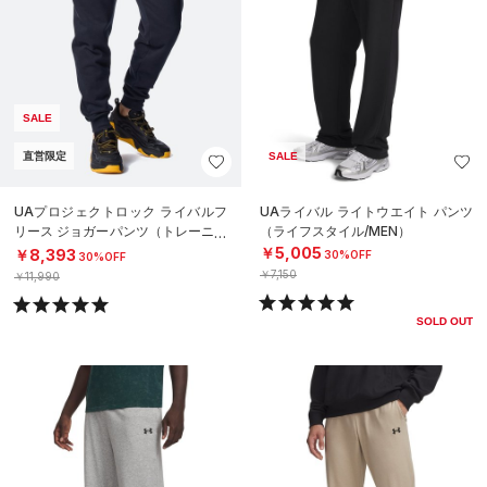
SALE
直営限定
SALE
UAプロジェクトロック ライバルフ
UAライバル ライトウエイト パンツ
リース ジョガーパンツ（トレーニン
（ライフスタイル/MEN）
グ/MEN）
￥5,005
￥8,393
30%OFF
30%OFF
￥7,150
￥11,990
SOLD OUT