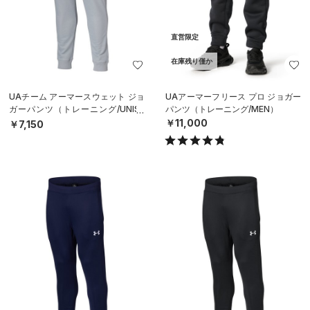
直営限定
在庫残り僅か
UAチーム アーマースウェット ジョ
UAアーマーフリース プロ ジョガー
ガーパンツ（トレーニング/UNISE
パンツ（トレーニング/MEN）
X）
￥11,000
￥7,150