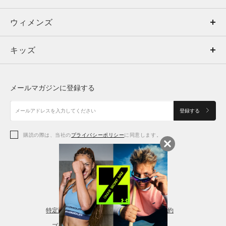
ウィメンズ
トップス
ウィメンズ
キッズ
トップス
ボトムス
キッズ
トップス
ボトムス
シューズ
シューズ
メールマガジンに登録する
ボトムス
シューズ
アクセサリー
アクセサリー
登録する
シューズ
アクセサリー
購読の際は、当社の
プライバシーポリシー
に同意します。
アクセサリー
スポーツブラ
レギンス＆タイツ
特定商取引法に基づく通販の表記
会員規約
プライバシーポリシー