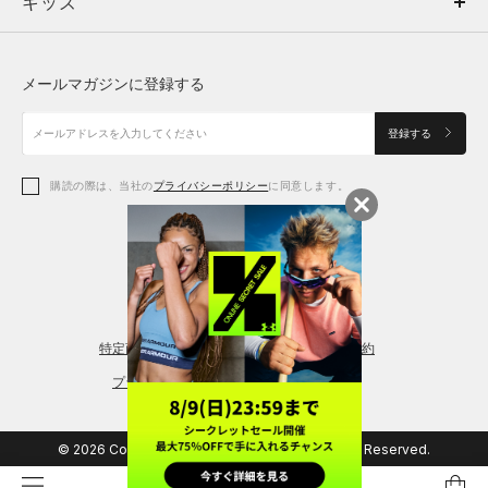
キッズ
トップス
ボトムス
キッズ
トップス
ボトムス
シューズ
シューズ
メールマガジンに登録する
ボトムス
シューズ
アクセサリー
アクセサリー
登録する
シューズ
アクセサリー
購読の際は、当社の
プライバシーポリシー
に同意します。
アクセサリー
スポーツブラ
レギンス＆タイツ
特定商取引法に基づく通販の表記
会員規約
プライバシーポリシー
© 2026 Copyright DOME Corporation. All Rights Reserved.