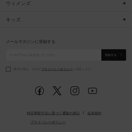
ウィメンズ
トップス
ウィメンズ
キッズ
トップス
ボトムス
キッズ
トップス
ボトムス
シューズ
シューズ
メールマガジンに登録する
ボトムス
シューズ
アクセサリー
アクセサリー
登録する
シューズ
アクセサリー
購読の際は、当社の
プライバシーポリシー
に同意します。
アクセサリー
スポーツブラ
レギンス＆タイツ
特定商取引法に基づく通販の表記
会員規約
プライバシーポリシー