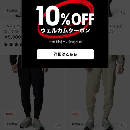
直営限定
直営限定
在庫残り僅か
UAアイコンフリース メタリック ロ
UAアーマーフリース プロ ジョガー
ゴ パンツ（ライフスタイル/MEN）
パンツ（トレーニング/MEN）
￥9,900
￥11,000
SALE
SALE
直営限定
直営限定