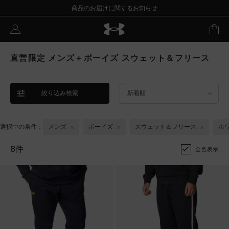
商品のお届けに関するお知らせ
直営限定 メンズ＋ボーイズ スウェット＆フリース
絞り込み検索
新着順
選択中の条件：
メンズ
ボーイズ
スウェット＆フリース
ホ
8件
全色表示