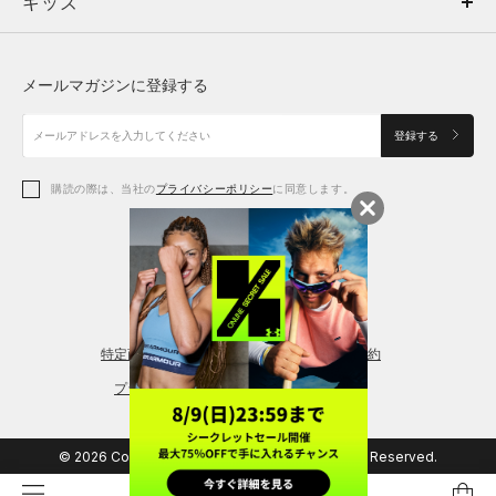
キッズ
トップス
ボトムス
キッズ
トップス
ボトムス
シューズ
シューズ
メールマガジンに登録する
ボトムス
シューズ
アクセサリー
アクセサリー
登録する
シューズ
アクセサリー
購読の際は、当社の
プライバシーポリシー
に同意します。
アクセサリー
スポーツブラ
レギンス＆タイツ
特定商取引法に基づく通販の表記
会員規約
プライバシーポリシー
© 2026 Copyright DOME Corporation. All Rights Reserved.