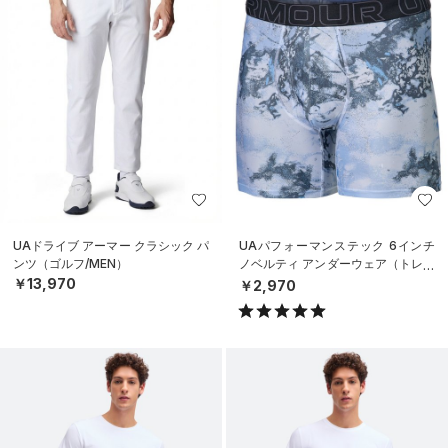
UAドライブ アーマー クラシック パ
UAパフォーマンステック 6インチ
ンツ（ゴルフ/MEN）
ノベルティ アンダーウェア（トレー
ニング/MEN）
￥13,970
￥2,970