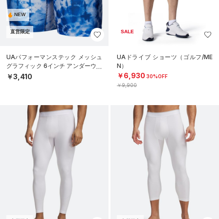
NEW
直営限定
SALE
UAパフォーマンステック メッシュ
UAドライブ ショーツ（ゴルフ/ME
グラフィック 6インチ アンダーウェ
N）
ア（トレーニング/MEN）
￥6,930
￥3,410
30%OFF
￥9,900