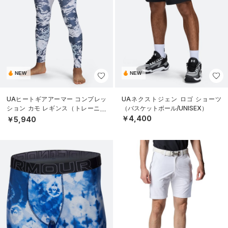
NEW
NEW
UAヒートギアアーマー コンプレッ
UAネクストジェン ロゴ ショーツ
ション カモ レギンス（トレーニン
（バスケットボール/UNISEX）
グ/MEN）
￥4,400
￥5,940