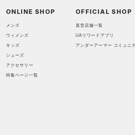
アクセサリー
すべてのボトムス
ONLINE SHOP
OFFICIAL SHOP
シューズ
すべてのアクセサリー
（20）
レギンス&タイツ
すべてのシューズ
（30）
バックパック
（89）
ショートパンツ
サイズ
メンズ
直営店舗一覧
（63）
スポーツシューズ
ショルダー＆トートバッグ
（43）
パンツ(ロングパンツ)
ウィメンズ
UAリワードアプリ
（8）
YS(130cm)
カラー
（1）
スパイク
（9）
スウェット＆フリース
キッズ
アンダーアーマー コミュニ
YM(140cm)
（9）
サックパック
スポーツスタイルシューズ
（24）
シューズ
アンダーウェア
YL(150cm)
（15）
（8）
ウェストバッグ
（0）
アクセサリー
ブラック
スカート
ホワイト
ブラウン
グリーン
YXL(160cm)
（11）
サンダル
（12）
ダッフルバッグ
特集ページ一覧
（5）
XS
スイムウェア
（25）
キャップ＆ビーニー
S
ブルー
パープル
レッド
イエロー
（3）
ベルト
M
（17）
グローブ・手袋
L
オレンジ
その他
（4）
アイウェア
XL
リストバンド＆ヘッドバンド
2XL
価格
（4）
4