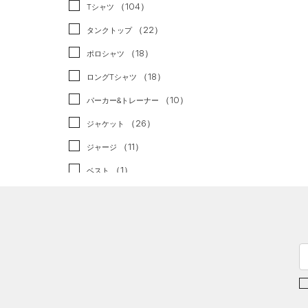
スポーツスタイル
（0）
（104）
Tシャツ
アメリカンフットボール
（22）
タンクトップ
（0）
（18）
ポロシャツ
サッカー
（0）
（18）
ロングTシャツ
リカバリー
（0）
（10）
パーカー&トレーナー
その他
（0）
（26）
ジャケット
（11）
ジャージ
（1）
ベスト
（2）
ダウン・コート
（0）
スポーツブラ
（1）
セットアップ
（2）
スイムウェア
ボトムス