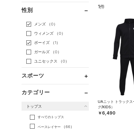
1件
通常価格
（1）
性別
セール
（0）
メンズ
（0）
ウィメンズ
（0）
ボーイズ
（1）
ガールズ
（0）
ユニセックス
（0）
スポーツ
ベースボール
（0）
カテゴリー
バスケットボール
（0）
UAニット トラック
トップス
グ/KIDS）
ゴルフ
（0）
￥6,490
トレーニング
すべてのトップス
（1）
ランニング
（0）
（66）
ベースレイヤー