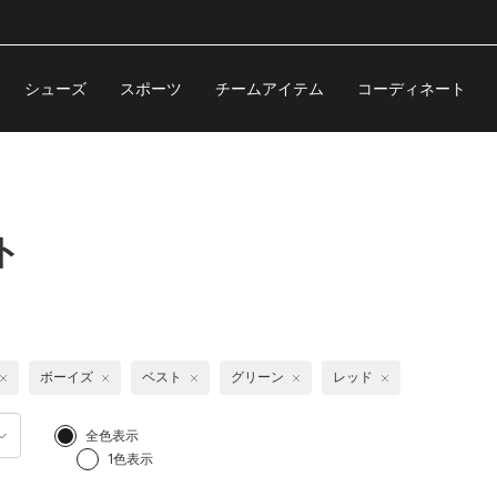
シューズ
スポーツ
チームアイテム
コーディネート
ト
ボーイズ
ベスト
グリーン
レッド
全色表示
1色表示