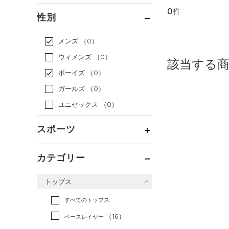
0件
通常価格
（0）
性別
セール
（0）
メンズ
（0）
ウィメンズ
（0）
該当する
ボーイズ
（0）
ガールズ
（0）
ユニセックス
（0）
スポーツ
ベースボール
（0）
カテゴリー
バスケットボール
（0）
トップス
ゴルフ
（0）
トレーニング
すべてのトップス
（0）
ランニング
（0）
（16）
ベースレイヤー