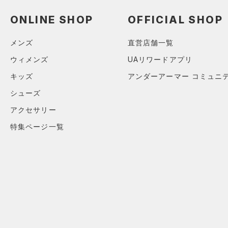
アクセサリー
すべてのボトムス
ONLINE SHOP
OFFICIAL SHOP
シューズ
すべてのアクセサリー
（1）
レギンス&タイツ
すべてのシューズ
（4）
バックパック
（16）
ショートパンツ
サイズ
メンズ
直営店舗一覧
（2）
スポーツシューズ
（1）
ショルダー＆トートバッグ
（2）
パンツ(ロングパンツ)
ウィメンズ
UAリワードアプリ
カテゴリーを選択してください。
カラー
（0）
スパイク
（2）
サックパック
（0）
スウェット＆フリース
キッズ
アンダーアーマー コミュニ
スポーツスタイルシューズ
（0）
ウェストバッグ
（5）
シューズ
アンダーウェア
（0）
（0）
ダッフルバッグ
（0）
アクセサリー
ブラック
スカート
ホワイト
ブラウン
グリーン
（0）
サンダル
（4）
キャップ＆ビーニー
特集ページ一覧
（0）
スイムウェア
（0）
ベルト
ブルー
パープル
レッド
イエロー
（0）
グローブ・手袋
（0）
アイウェア
オレンジ
その他
リストバンド＆ヘッドバンド
（2）
価格
（0）
スポーツマスク