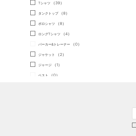
スポーツスタイル
（0）
（39）
Tシャツ
アメリカンフットボール
（8）
タンクトップ
（0）
（8）
ポロシャツ
サッカー
（0）
（4）
ロングTシャツ
リカバリー
（0）
（0）
パーカー&トレーナー
その他
（0）
（2）
ジャケット
（1）
ジャージ
（0）
ベスト
（0）
ダウン・コート
（0）
スポーツブラ
（0）
セットアップ
（0）
スイムウェア
ボトムス