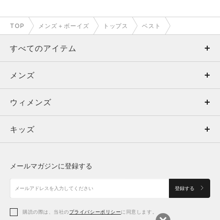
TOP
メンズ＋ボーイズ
トップス
ベスト
すべてのアイテム
メンズ
メンズ
ウィメンズ
トップス
ウィメンズ
キッズ
トップス
ボトムス
キッズ
トップス
ボトムス
シューズ
シューズ
メールマガジンに登録する
ボトムス
シューズ
アクセサリー
アクセサリー
登録する
シューズ
アクセサリー
購読の際は、当社の
プライバシーポリシー
に同意します。