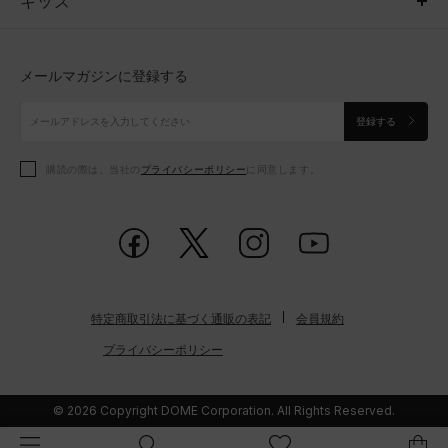
キッズ
トップス
ボトムス
キッズ
トップス
ボトムス
シューズ
シューズ
メールマガジンに登録する
ボトムス
シューズ
アクセサリー
アクセサリー
登録する
シューズ
アクセサリー
購読の際は、当社の
プライバシーポリシー
に同意します。
アクセサリー
スポーツブラ
レギンス＆タイツ
特定商取引法に基づく通販の表記
会員規約
プライバシーポリシー
© 2026 Copyright DOME Corporation. All Rights Reserved.