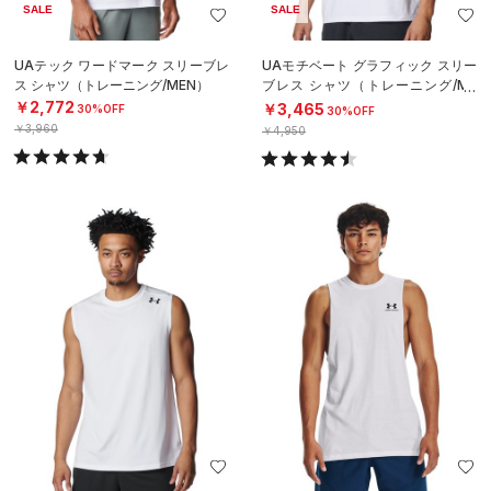
SALE
SALE
UAテック ワードマーク スリーブレ
UAモチベート グラフィック スリー
ス シャツ（トレーニング/MEN）
ブレス シャツ（トレーニング/ME
N）
￥2,772
￥3,465
30%OFF
30%OFF
￥3,960
￥4,950