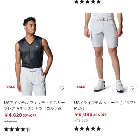
SALE
SALE
UAアイソチル フィッティド スリー
UAドライブチル ショーツ（ゴルフ/
ブレス Vネックシャツ（ゴルフ/ME
MEN）
N）
￥9,086
￥4,620
30%OFF
30%OFF
￥12,980
￥6,600