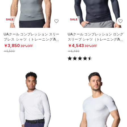
SALE
SALE
UAクール コンプレッション スリー
UAクール コンプレッション ロング
ブレス シャツ（トレーニング/ME
スリーブ シャツ（トレーニング/ME
N）
N）
￥3,850
￥4,543
30%OFF
30%OFF
￥5,500
￥6,490