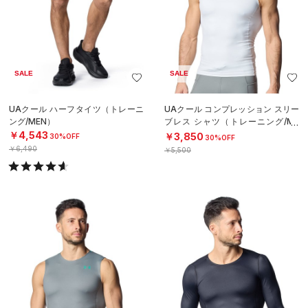
SALE
SALE
UAクール ハーフタイツ（トレーニ
UAクール コンプレッション スリー
ング/MEN）
ブレス シャツ（トレーニング/ME
N）
￥4,543
￥3,850
30%OFF
30%OFF
￥6,490
￥5,500