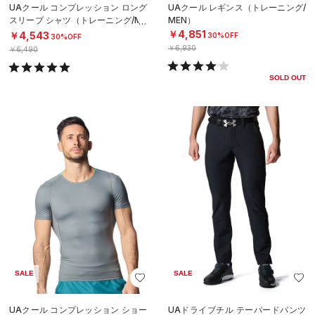
UAクール コンプレッション ロング
UAクール レギンス（トレーニング/
スリーブ シャツ（トレーニング/ME
MEN）
N）
￥4,851
￥4,543
30%OFF
30%OFF
￥6,930
￥6,490
SOLD OUT
SALE
SALE
UAクール コンプレッション ショー
UAドライブチル テーパードパンツ