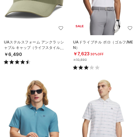
SALE
UAステルスフォーム アンクラッシ
UAドライブチル ポロ（ゴルフ/ME
ャブル キャップ（ライフスタイル/U
N）
NISEX）
￥7,623
￥6,490
30%OFF
￥10,890