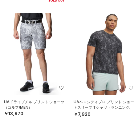
SOLD OUT
UAドライブチル プリント ショーツ
UAベロシティプロ プリント ショー
（ゴルフ/MEN）
トスリーブ Tシャツ（ランニング/M
EN）
￥13,970
￥7,920