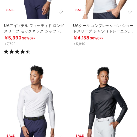
SALE
SALE
UAアイソチル フィッティド ロング
UAクール コンプレッション ショー
スリーブ モックネック シャツ（ゴ
トスリーブ シャツ（トレーニング/
ルフ/MEN）
MEN）
￥5,390
￥4,158
30%OFF
30%OFF
￥7,700
￥5,940
SALE
SALE