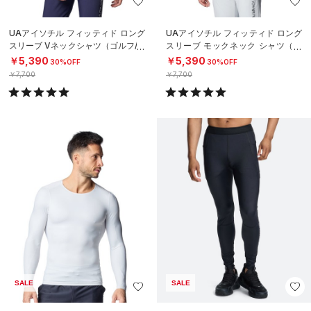
UAアイソチル フィッティド ロング
UAアイソチル フィッティド ロング
スリーブ Vネックシャツ（ゴルフ/M
スリーブ モックネック シャツ（ゴ
EN）
ルフ/MEN）
￥5,390
￥5,390
30%OFF
30%OFF
￥7,700
￥7,700
SALE
SALE