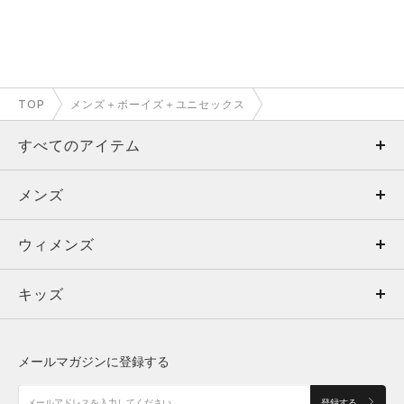
TOP
メンズ＋ボーイズ＋ユニセックス
すべてのアイテム
メンズ
メンズ
ウィメンズ
トップス
ウィメンズ
キッズ
トップス
ボトムス
キッズ
トップス
ボトムス
シューズ
シューズ
メールマガジンに登録する
ボトムス
シューズ
アクセサリー
アクセサリー
登録する