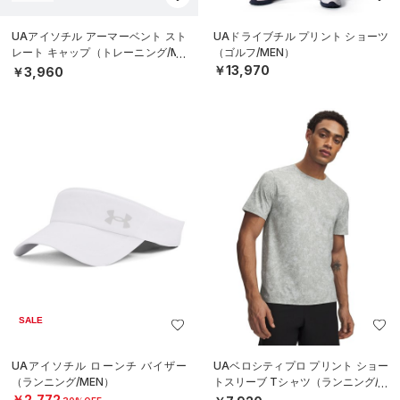
UAアイソチル アーマーベント スト
UAドライブチル プリント ショーツ
レート キャップ（トレーニング/ME
（ゴルフ/MEN）
N）
￥13,970
￥3,960
SALE
UAアイソチル ローンチ バイザー
UAベロシティプロ プリント ショー
（ランニング/MEN）
トスリーブ Tシャツ（ランニング/M
EN）
￥2,772