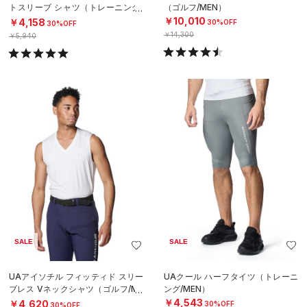
トスリーブ シャツ（トレーニング/
（ゴルフ/MEN）
MEN）
￥10,010
￥4,158
30%OFF
30%OFF
￥14,300
￥5,940
SALE
SALE
UAアイソチル フィッティド スリー
UAクール ハーフタイツ（トレーニ
ブレス Vネックシャツ（ゴルフ/ME
ング/MEN）
N）
￥4,543
￥4,620
30%OFF
30%OFF