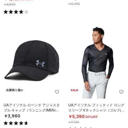
￥6,490
￥6,600
在庫残り僅か
SALE
UAアイソチル ローンチ アジャスタ
UAアイソチル フィッティド ロング
ブル キャップ（ランニング/MEN）
スリーブ Vネックシャツ（ゴルフ/M
EN）
￥3,960
￥5,390
30%OFF
￥7,700