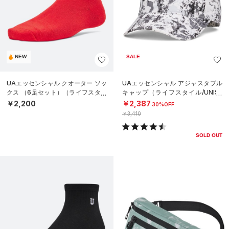
NEW
SALE
UAエッセンシャル クオーター ソッ
UAエッセンシャル アジャスタブル
クス （6足セット）（ライフスタイ
キャップ（ライフスタイル/UNISE
ル/KIDS）
X）
￥2,200
￥2,387
30%OFF
￥3,410
SOLD OUT