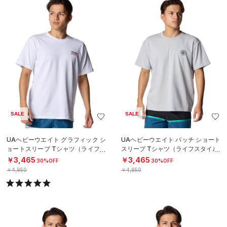
SALE
SALE
UAヘビーウエイト グラフィック シ
UAヘビーウエイト パッチ ショート
ョートスリーブ Tシャツ（ライフス
スリーブ Tシャツ（ライフスタイル/
タイル/MEN）
MEN）
￥3,465
￥3,465
30%OFF
30%OFF
￥4,950
￥4,950