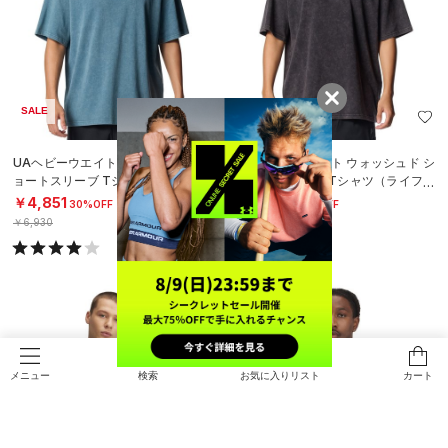
SALE
SALE
UAヘビーウエイト ウォッシュド シ
UAヘビーウエイト ウォッシュド シ
ョートスリーブ Tシャツ（ライフス
ョートスリーブ Tシャツ（ライフス
タイル/MEN）
タイル/MEN）
￥4,851
￥4,851
30%OFF
30%OFF
￥6,930
￥6,930
検索
お気に入りリスト
カート
メニュー