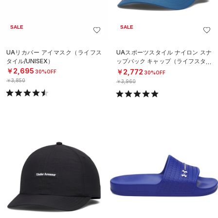
SALE
SALE
UAリカバー アイマスク（ライフス
UAスポーツスタイル ナイロン スナ
タイル/UNISEX）
ップバック キャップ（ライフスタイ
ル/MEN）
￥2,695
￥2,772
30%OFF
30%OFF
￥3,850
￥3,960