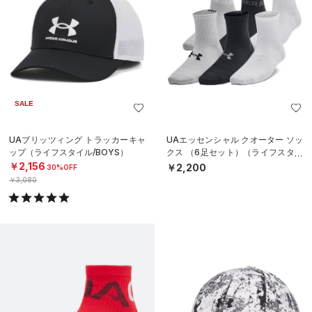
SALE
UAブリッツィング トラッカーキャ
UAエッセンシャル クオーター ソッ
ップ（ライフスタイル/BOYS）
クス （6足セット）（ライフスタイ
ル/KIDS）
￥2,156
￥2,200
30%OFF
￥3,080