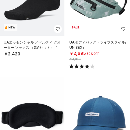
NEW
SALE
UAエッセンシャル ノベルティ クオ
UAボディバッグ（ライフスタイル/
ーター ソックス （3足セット）（ラ
UNISEX）
イフスタイル/UNISEX）
￥2,695
￥2,420
30%OFF
￥3,850