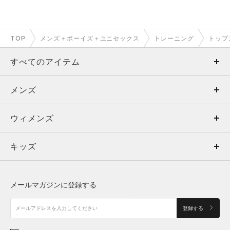
TOP
メンズ＋ボーイズ＋ユニセックス
トレーニング
トップ
すべてのアイテム
メンズ
メンズ
ウィメンズ
トップス
ウィメンズ
キッズ
トップス
ボトムス
キッズ
トップス
ボトムス
シューズ
シューズ
メールマガジンに登録する
ボトムス
シューズ
アクセサリー
アクセサリー
登録する