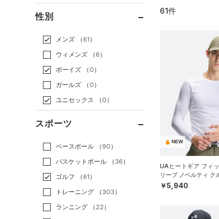
61件
通常価格
（26）
性別
セール
（35）
メンズ
（61）
ウィメンズ
（6）
ボーイズ
（0）
ガールズ
（0）
ユニセックス
（0）
スポーツ
NEW
ベースボール
（90）
バスケットボール
（36）
UAヒートギア フィ
リーブ ノベルティ ク
ゴルフ
（61）
（ゴルフ/MEN）
￥5,940
トレーニング
（303）
ランニング
（22）