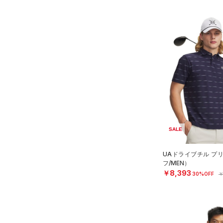
S(D-DD)
M(A-C)
M(D-DD)
L(A-C)
L(D-DD)
XL(A-C)
XL(D-DD)
SALE
UAドライブチル プ
フ/MEN）
￥8,393
30%OFF
￥