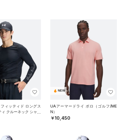
NEW
 フィッティド ロングス
UAアーマードライ ポロ（ゴルフ/ME
ティ クルーネック シャツ
N）
）
￥10,450