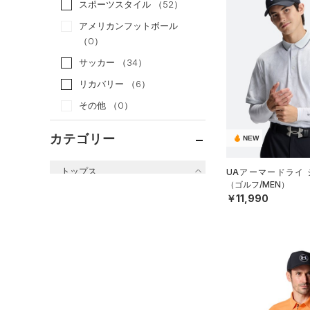
スポーツスタイル
（52）
アメリカンフットボール
（0）
サッカー
（34）
リカバリー
（6）
その他
（0）
カテゴリー
NEW
トップス
UAアーマードライ 
（ゴルフ/MEN）
すべてのトップス
￥11,990
（17）
ベースレイヤー
（0）
Tシャツ
（0）
タンクトップ
（41）
ポロシャツ