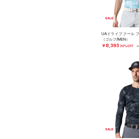
（13）
パンツ(ロングパンツ)
（6）
YXS(120cm)
カラー
（0）
スパイク
（0）
スウェット＆フリース
YS(130cm)
（2）
サックパック
SALE
スポーツスタイルシューズ
（0）
アンダーウェア
YM(140cm)
（0）
価格
（0）
ウェストバッグ
（0）
UAドライブ クール 
ブラック
スカート
ホワイト
ブラウン
グリーン
YL(150cm)
（0）
サンダル
（0）
ダッフルバッグ
（ゴルフ/MEN）
（0）
テクノロジー
YXL(160cm)
スイムウェア
￥8,393
30%OFF
￥
（8）
キャップ＆ビーニー
～
円
円
XS
ブルー
パープル
レッド
イエロー
（7）
FLOW(フロー)
（0）
ベルト
在庫
S
HOVR(ホバー)
（0）
（7）
グローブ・手袋
M
オレンジ
その他
在庫あり
CHARGED(チャージド)
（0）
限定
（0）
アイウェア
L
MICRO G(マイクロＧ)
（0）
リストバンド＆ヘッドバンド
XL
直営限定
（0）
コレクション
（0）
TRIBASE(トライベース)
2XL
公式サイト限定
（0）
（0）
（0）
スポーツマスク
3XL
プロジェクトロック
（0）
在庫残りわずか
（1）
RUSH(ラッシュ)
（0）
（0）
ソックス
4XL
ステフィン・カリー
（0）
ISO-CHILL(アイソチル)
5XL
（0）
ネックウォーマー
SALE
（12）
アジア限定
（0）
6XL
（0）