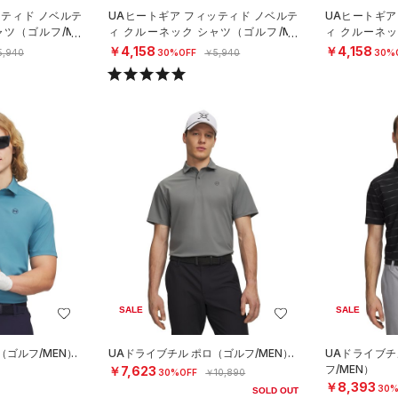
ッティド ノベルテ
UAヒートギア フィッティド ノベルテ
UAヒートギア
ャツ（ゴルフ/ME
ィ クルーネック シャツ（ゴルフ/ME
ィ クルーネッ
N）
N）
￥4,158
￥4,158
5,940
30%OFF
￥5,940
30%
SALE
SALE
（ゴルフ/MEN）
UAドライブチル ポロ（ゴルフ/MEN）
UAドライブチ
フ/MEN）
￥7,623
30%OFF
￥10,890
￥8,393
30%
SOLD OUT