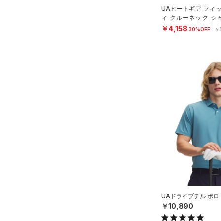
スリーブ
Tech(テック)
（5）
UAヒートギア フィ
4
（0）
COLDGEAR ARMOUR(コール
タオル
ィ クルーネック シ
N）
5
ドギアアーマー)
（0）
￥4,158
30%OFF
￥
（0）
ボール
6
HEATGEAR ARMOUR(ヒート
（0）
イヤホン＆ヘッドホン
ギアアーマー)
（3）
32A
（0）
ウォーターボトル
STORM(ストーム)
（3）
34A
（11）
その他
COLDGEAR INFRARED(コー
36A
ルドギアインフラレッド)
32B
（0）
34B
AUXETIC(オーゼティック)
36B
（0）
38B
Charged Cotton(チャージド
コットン)
（0）
32C
Rival Fleece(ライバルフリー
34C
ス)
（0）
36C
UAドライブチル ポロ
Armour Fleece(アーマーフリ
38C
￥10,890
ース)
（0）
S(A-C)