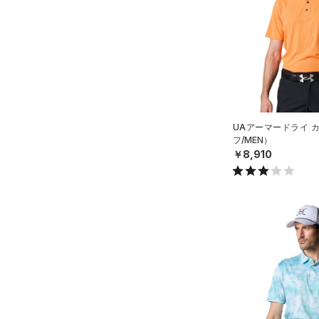
（0）
ロングTシャツ
（0）
パーカー&トレーナー
（3）
ジャケット
（0）
ジャージ
（0）
ベスト
（0）
ダウン・コート
UAアーマードライ 
フ/MEN）
（0）
スポーツブラ
￥8,910
（0）
セットアップ
（0）
スイムウェア
ボトムス
アクセサリー
すべてのボトムス
シューズ
すべてのアクセサリー
（0）
レギンス&タイツ
すべてのシューズ
（0）
バックパック
（10）
ショートパンツ
サイズ
（5）
スポーツシューズ
ショルダー＆トートバッグ