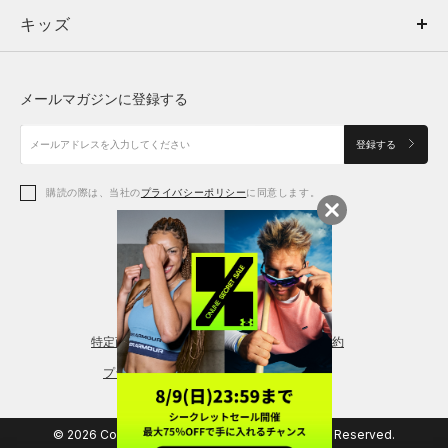
キッズ
トップス
ボトムス
キッズ
トップス
ボトムス
シューズ
シューズ
メールマガジンに登録する
ボトムス
シューズ
アクセサリー
アクセサリー
登録する
シューズ
アクセサリー
購読の際は、当社の
プライバシーポリシー
に同意します。
アクセサリー
スポーツブラ
レギンス＆タイツ
特定商取引法に基づく通販の表記
会員規約
プライバシーポリシー
© 2026 Copyright DOME Corporation. All Rights Reserved.