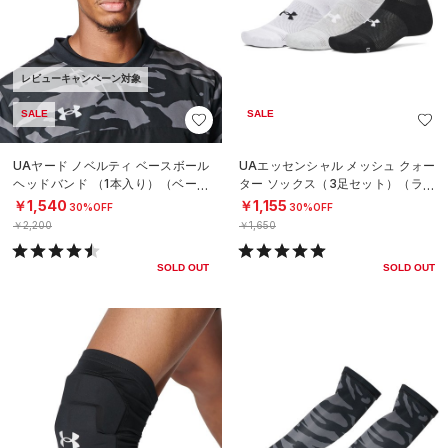
レビューキャンペーン対象
SALE
SALE
UAヤード ノベルティ ベースボール
UAエッセンシャル メッシュ クォー
ヘッドバンド （1本入り）（ベース
ター ソックス（3足セット）（ライ
ボール/MEN）
フスタイル/UNISEX）
￥1,540
￥1,155
30%OFF
30%OFF
￥2,200
￥1,650
SOLD OUT
SOLD OUT