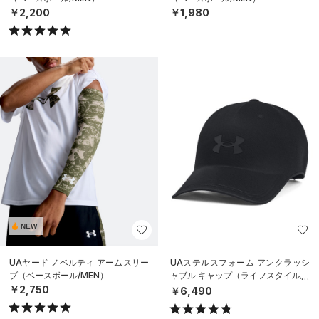
￥2,200
￥1,980
NEW
UAヤード ノベルティ アームスリー
UAステルスフォーム アンクラッシ
ブ（ベースボール/MEN）
ャブル キャップ（ライフスタイル/U
NISEX）
￥2,750
￥6,490