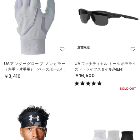
直営限定
UAアンダーグローブ ノンカラー
UA ファナティカル トール ポラライ
（左手・片手用）（ベースボール/M
ズド（ライフスタイル/MEN）
EN）
￥16,500
￥3,410
SOLD OUT