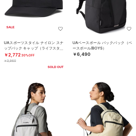
SALE
UAスポーツスタイル ナイロン スナ
UAベースボール バックパック（ベ
ップバック キャップ（ライフスタイ
ースボール/BOYS）
ル/MEN）
￥6,490
￥2,772
30%OFF
￥3,960
SOLD OUT