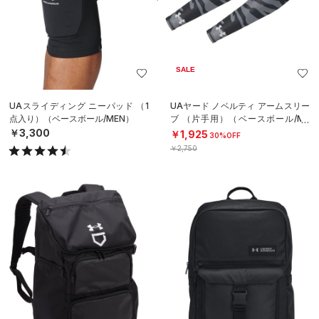
SALE
UAスライディング ニーパッド （1
UAヤード ノベルティ アームスリー
点入り）（ベースボール/MEN）
ブ （片手用）（ベースボール/ME
N）
￥3,300
￥1,925
30%OFF
￥2,750