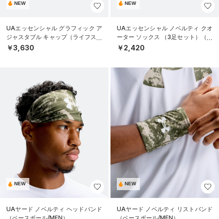
NEW
NEW
UAエッセンシャル グラフィック ア
UAエッセンシャル ノベルティ クオ
ジャスタブル キャップ（ライフスタ
ーター ソックス （3足セット）（ラ
イル/UNISEX）
イフスタイル/UNISEX）
￥3,630
￥2,420
NEW
NEW
UAヤード ノベルティ ヘッドバンド
UAヤード ノベルティ リストバンド
（ベースボール/MEN）
（ベースボール/MEN）