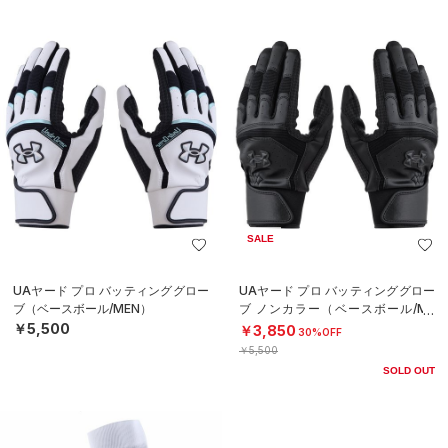
SALE
UAヤード プロ バッティンググロー
UAヤード プロ バッティンググロー
ブ（ベースボール/MEN）
ブ ノンカラー（ベースボール/ME
N）
￥5,500
￥3,850
30%OFF
￥5,500
SOLD OUT