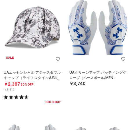
SALE
UAエッセンシャル アジャスタブル
UAクリーンアップ バッティンググ
キャップ（ライフスタイル/UNISE
ローブ（ベースボール/MEN）
X）
￥3,740
￥2,387
30%OFF
￥3,410
SOLD OUT