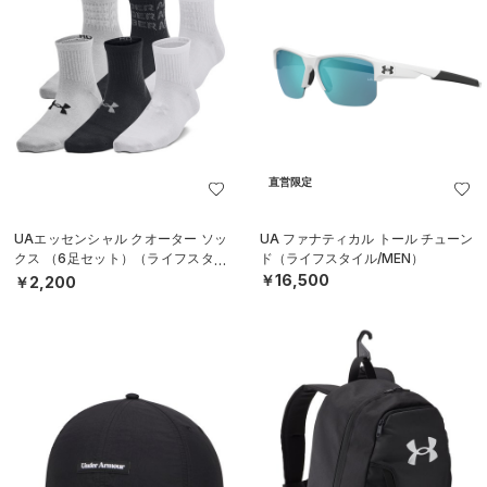
直営限定
UAエッセンシャル クオーター ソッ
UA ファナティカル トール チューン
クス （6足セット）（ライフスタイ
ド（ライフスタイル/MEN）
ル/KIDS）
￥16,500
￥2,200