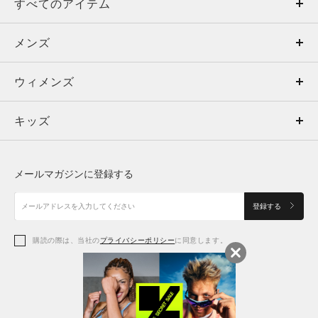
すべてのアイテム
メンズ
メンズ
ウィメンズ
トップス
ウィメンズ
キッズ
トップス
ボトムス
キッズ
トップス
ボトムス
シューズ
シューズ
メールマガジンに登録する
ボトムス
シューズ
アクセサリー
アクセサリー
登録する
シューズ
アクセサリー
購読の際は、当社の
プライバシーポリシー
に同意します。
アクセサリー
スポーツブラ