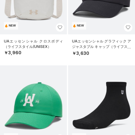
NEW
NEW
UAエッセンシャル クロスボディ
UAエッセンシャル グラフィック ア
（ライフスタイル/UNISEX）
ジャスタブル キャップ（ライフスタ
イル/UNISEX）
￥3,960
￥3,630