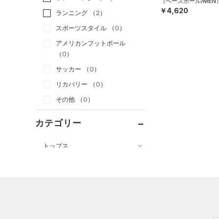
（ベースボール/MEN
￥4,620
ランニング
（2）
スポーツスタイル
（0）
アメリカンフットボール
（0）
サッカー
（0）
リカバリー
（0）
その他
（0）
カテゴリー
トップス
ボトムス
すべてのトップス
すべてのボトムス
（23）
ベースレイヤー
（4）
レギンス&タイツ
（35）
Tシャツ
（16）
ショートパンツ
（2）
タンクトップ