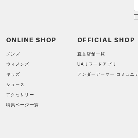
（14）
パンツ(ロングパンツ)
（0）
ポロシャツ
（4）
スウェット＆フリース
（5）
ロングTシャツ
（4）
アンダーウェア
（2）
パーカー&トレーナー
（0）
スカート
（10）
ジャケット
ONLINE SHOP
OFFICIAL SHOP
（0）
スイムウェア
（1）
ジャージ
メンズ
直営店舗一覧
（0）
ベスト
アクセサリー
ウィメンズ
UAリワードアプリ
シューズ
（1）
ダウン・コート
すべてのアクセサリー
キッズ
アンダーアーマー コミュニ
（0）
スポーツブラ
すべてのシューズ
（8）
バックパック
サイズ
シューズ
（0）
（1）
セットアップ
スポーツシューズ
（1）
ショルダー＆トートバッグ
アクセサリー
YXS(120cm)
カラー
（9）
（1）
スイムウェア
スパイク
（1）
サックパック
特集ページ一覧
YS(130cm)
スポーツスタイルシューズ
（3）
ウェストバッグ
YM(140cm)
（22）
（0）
ダッフルバッグ
ブラック
ホワイト
ブラウン
グリーン
YL(150cm)
（8）
サンダル
（14）
キャップ＆ビーニー
YXL(160cm)