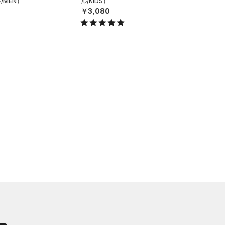
/MEN）
ル/KIDS）
￥3,080