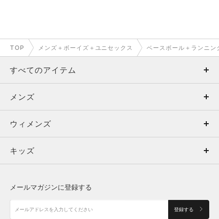
TOP
メンズ＋ボーイズ＋ユニセックス
ベースボール＋ランニン
すべてのアイテム
メンズ
メンズ
ウィメンズ
トップス
ウィメンズ
キッズ
トップス
ボトムス
キッズ
トップス
ボトムス
シューズ
シューズ
メールマガジンに登録する
ボトムス
シューズ
アクセサリー
アクセサリー
登録する