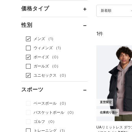
価格タイプ
新着順
通常価格
（1）
性別
セール
（0）
1件
メンズ
（1）
ウィメンズ
（1）
ボーイズ
（0）
ガールズ
（0）
ユニセックス
（0）
スポーツ
直営限定
ベースボール
（0）
バスケットボール
（0）
在庫残り僅か
ゴルフ
（0）
UAリミットレス ダ
トレーニング
（1）