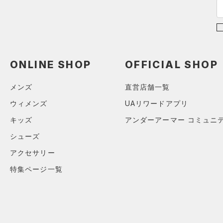
（0）
ポロシャツ
（6）
ロングTシャツ
（2）
パーカー&トレーナー
（11）
ジャケット
ONLINE SHOP
OFFICIAL SHOP
（0）
ジャージ
メンズ
直営店舗一覧
（0）
ベスト
ウィメンズ
UAリワードアプリ
（1）
ダウン・コート
キッズ
アンダーアーマー コミュニ
（0）
スポーツブラ
シューズ
（0）
セットアップ
アクセサリー
（1）
スイムウェア
特集ページ一覧
ボトムス
アクセサリー
すべてのボトムス
シューズ
すべてのアクセサリー
（6）
レギンス&タイツ