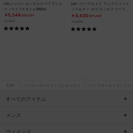
UAジッパー ロングスリーブ Tシャ
UAヘビーウエイト アンプリファイ
ツ（ライフスタイル/MEN）
ノベルティ ロゴ ロングスリーブ T
シャツ（ライフスタイル/MEN）
￥5,544
￥4,620
30%OFF
30%OFF
￥7,920
￥6,600
TOP
メンズ＋ボーイズ＋ユニセックス
ベースボール＋ランニン
すべてのアイテム
メンズ
メンズ
ウィメンズ
トップス
ウィメンズ