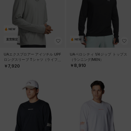
NEW
直営限定
NEW
UAエクスプロアー アイソチル UPF
UAベロシティ 1/4ジップ トップス
ロングスリーブ Tシャツ（ライフス
（ランニング/MEN）
タイル/MEN）
￥8,910
￥7,920