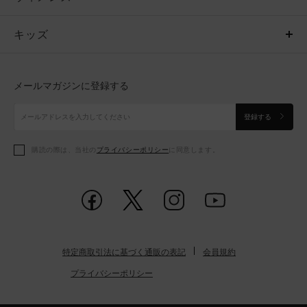
キッズ
トップス
ボトムス
キッズ
トップス
ボトムス
シューズ
シューズ
メールマガジンに登録する
ボトムス
シューズ
アクセサリー
アクセサリー
登録する
シューズ
アクセサリー
購読の際は、当社の
プライバシーポリシー
に同意します。
アクセサリー
スポーツブラ
レギンス＆タイツ
特定商取引法に基づく通販の表記
会員規約
プライバシーポリシー