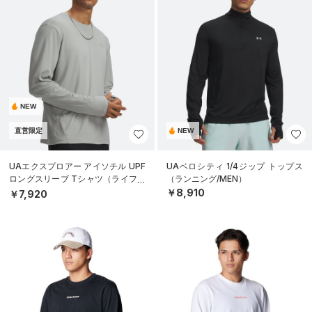
NEW
直営限定
NEW
UAエクスプロアー アイソチル UPF
UAベロシティ 1/4ジップ トップス
ロングスリーブ Tシャツ（ライフス
（ランニング/MEN）
タイル/MEN）
￥8,910
￥7,920