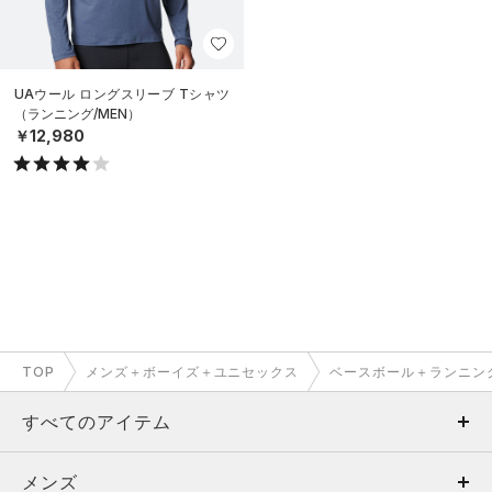
UAウール ロングスリーブ Tシャツ
（ランニング/MEN）
￥12,980
TOP
メンズ＋ボーイズ＋ユニセックス
ベースボール＋ランニン
すべてのアイテム
メンズ
メンズ