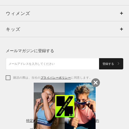
ウィメンズ
トップス
ウィメンズ
キッズ
トップス
ボトムス
キッズ
トップス
ボトムス
シューズ
シューズ
メールマガジンに登録する
ボトムス
シューズ
アクセサリー
アクセサリー
登録する
シューズ
アクセサリー
購読の際は、当社の
プライバシーポリシー
に同意します。
アクセサリー
スポーツブラ
レギンス＆タイツ
特定商取引法に基づく通販の表記
会員規約