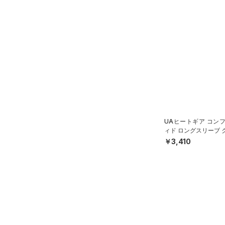
UAヒートギア コン
ィド ロングスリーブ 
ツ（ベースボール/BO
￥3,410