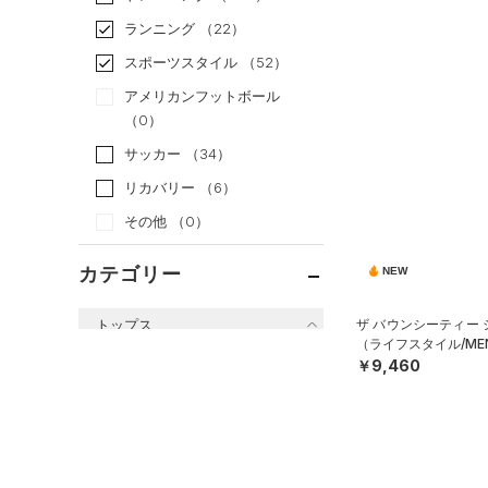
ランニング
（22）
スポーツスタイル
（52）
アメリカンフットボール
（0）
サッカー
（34）
リカバリー
（6）
その他
（0）
カテゴリー
NEW
トップス
ザ バウンシーティー
（ライフスタイル/ME
すべてのトップス
￥9,460
（60）
ベースレイヤー
（63）
Tシャツ
（11）
タンクトップ