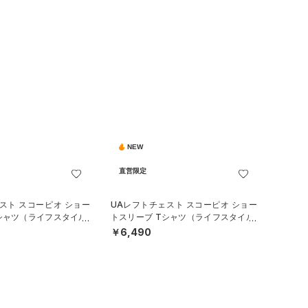
NEW
直営限定
スト スコーピオ ショー
UAレフトチェスト スコーピオ ショー
シャツ（ライフスタイル/
トスリーブ Tシャツ（ライフスタイル/
MEN）
￥6,490