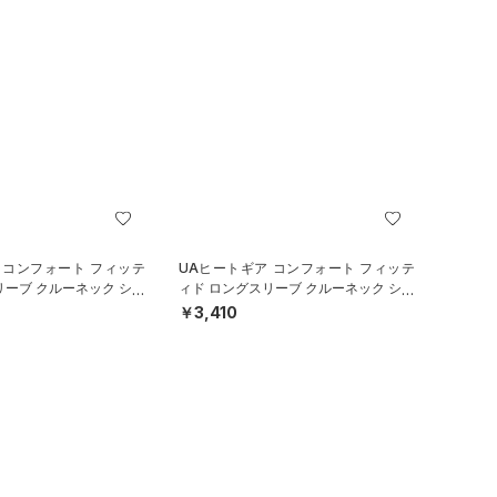
 コンフォート フィッテ
UAヒートギア コンフォート フィッテ
リーブ クルーネック シャ
ィド ロングスリーブ クルーネック シャ
ル/BOYS）
ツ（ベースボール/BOYS）
￥3,410