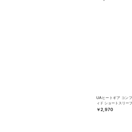
ース)
（0）
38C
S(A-C)
S(D-DD)
M(A-C)
M(D-DD)
L(A-C)
L(D-DD)
XL(A-C)
XL(D-DD)
UAヒートギア コン
ィド ショートスリーブ
ャツ（ベースボール/B
￥2,970