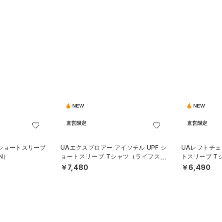
NEW
NEW
直営限定
直営限定
 ショートスリーブ
UAエクスプロアー アイソチル UPF シ
UAレフトチェ
N）
ョートスリーブ Tシャツ（ライフスタ
トスリーブ T
イル/MEN）
MEN）
￥7,480
￥6,490