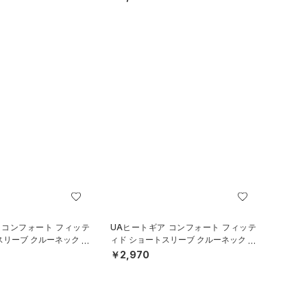
 コンフォート フィッテ
UAヒートギア コンフォート フィッテ
スリーブ クルーネック シ
ィド ショートスリーブ クルーネック シ
ール/BOYS）
ャツ（ベースボール/BOYS）
￥2,970