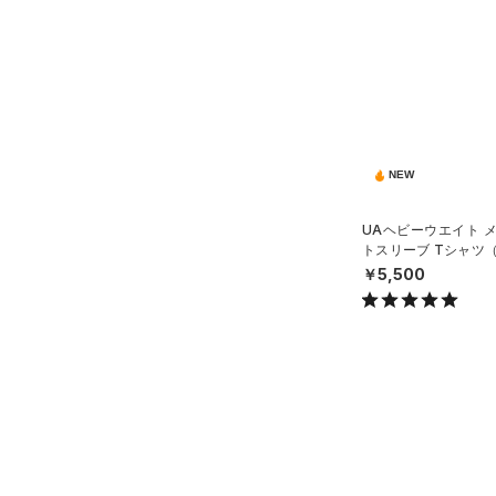
（0）
ポロシャツ
（8）
ロングTシャツ
（4）
パーカー&トレーナー
（16）
ジャケット
（0）
ジャージ
NEW
（0）
ベスト
UAヘビーウエイト 
（1）
トスリーブ Tシャツ
ダウン・コート
MEN）
￥5,500
（0）
スポーツブラ
（0）
セットアップ
（1）
スイムウェア
ボトムス
アクセサリー
すべてのボトムス
シューズ
すべてのアクセサリー
（7）
レギンス&タイツ