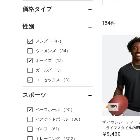
価格タイプ
164件
通常価格
（125）
性別
セール
（39）
メンズ
（147）
ウィメンズ
（34）
ボーイズ
（17）
ガールズ
（3）
ユニセックス
（8）
スポーツ
NEW
ベースボール
（90）
バスケットボール
（36）
ザ バウンシーティー
（ライフスタイル/ME
ゴルフ
（61）
￥9,460
トレーニング
（302）