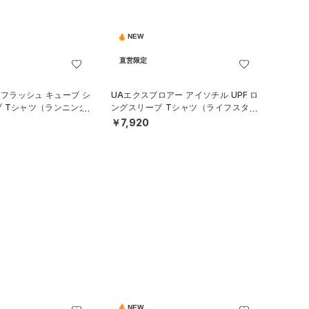
NEW
直営限定
 フラッシュ キューブ シ
UAエクスプロアー アイソチル UPF ロ
 Tシャツ（ランニング/
ングスリーブ Tシャツ（ライフスタイ
ル/MEN）
￥7,920
NEW