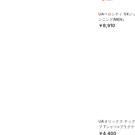
ISO-CHILL(アイソチル)
（2）
5XL
アジア限定
（0）
（6）
Tech(テック)
スリーブ
（0）
6XL
UAベロシティ 1/4
COLDGEAR ARMOUR(コール
（2）
ンニング/MEN）
タオル
4
￥8,910
ドギアアーマー)
（0）
（0）
ボール
5
HEATGEAR ARMOUR(ヒート
（0）
イヤホン＆ヘッドホン
6
ギアアーマー)
（6）
32A
（0）
ウォーターボトル
STORM(ストーム)
（7）
34A
COLDGEAR INFRARED(コー
（0）
その他
ルドギアインフラレッド)
36A
（1）
32B
AUXETIC(オーゼティック)
34B
（0）
36B
Charged Cotton(チャージド
38B
コットン)
（0）
32C
Rival Fleece(ライバルフリー
UAオリックス テッ
ス)
（0）
34C
ブ Tシャツ<プラク
Armour Fleece(アーマーフリ
36C
ール/UNISEX）
￥4,400