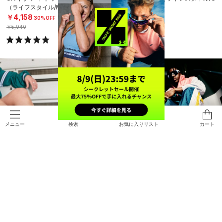
（ライフスタイル/MEN）
NISEX）
￥4,158
￥19,910
30%OFF
￥5,940
検索
お気に入りリスト
カート
メニュー
SALE
SALE
直営限定
直営限定
UAアイコン96（ライフスタイル/U
UAアイコン96（ライフスタイル/U
NISEX）
NISEX）
￥13,937
￥13,937
30%OFF
30%OFF