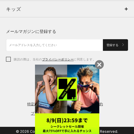
キッズ
トップス
ボトムス
キッズ
トップス
ボトムス
シューズ
シューズ
メールマガジンに登録する
ボトムス
シューズ
アクセサリー
アクセサリー
登録する
シューズ
アクセサリー
購読の際は、当社の
プライバシーポリシー
に同意します。
アクセサリー
スポーツブラ
レギンス＆タイツ
特定商取引法に基づく通販の表記
会員規約
プライバシーポリシー
© 2026 Copyright DOME Corporation. All Rights Reserved.