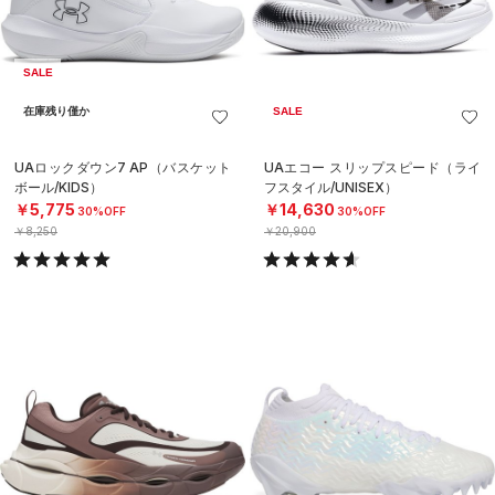
SALE
在庫残り僅か
SALE
UAロックダウン7 AP（バスケット
UAエコー スリップスピード（ライ
ボール/KIDS）
フスタイル/UNISEX）
￥5,775
￥14,630
30%OFF
30%OFF
￥8,250
￥20,900