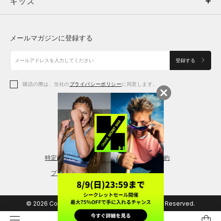
キッズ
トップス
ボトムス
キッズ
トップス
ボトムス
シューズ
シューズ
メールマガジンに登録する
ボトムス
シューズ
アクセサリー
アクセサリー
登録する
シューズ
アクセサリー
購読の際は、当社の
プライバシーポリシー
に同意します。
アクセサリー
スポーツブラ
レギンス＆タイツ
特定商取引法に基づく通販の表記
会員規約
プライバシーポリシー
© 2026 Copyright DOME Corporation. All Rights Reserved.