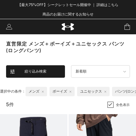
【最大75%OFF】シークレットセール開催中 ｜ 詳細はこちら
商品のお届けに関するお知らせ
直営限定 メンズ＋ボーイズ＋ユニセックス パンツ
(ロングパンツ)
絞り込み検索
新着順
選択中の条件：
メンズ
ボーイズ
ユニセックス
パンツ(ロン
5件
全色表示