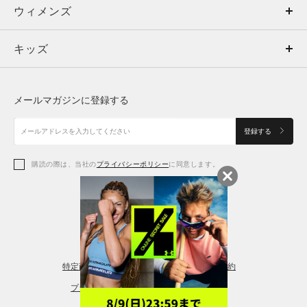
ウィメンズ
トップス
ウィメンズ
キッズ
トップス
ボトムス
キッズ
トップス
ボトムス
シューズ
シューズ
メールマガジンに登録する
ボトムス
シューズ
アクセサリー
アクセサリー
登録する
シューズ
アクセサリー
購読の際は、当社の
プライバシーポリシー
に同意します。
アクセサリー
スポーツブラ
レギンス＆タイツ
特定商取引法に基づく通販の表記
会員規約
プライバシーポリシー