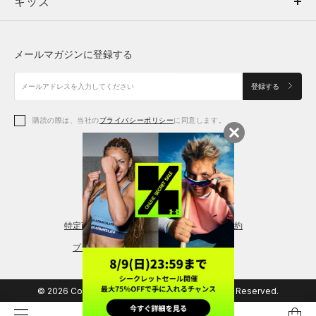
キッズ
トップス
ボトムス
キッズ
トップス
ボトムス
シューズ
シューズ
メールマガジンに登録する
ボトムス
シューズ
アクセサリー
アクセサリー
登録する
シューズ
アクセサリー
購読の際は、当社の
プライバシーポリシー
に同意します。
アクセサリー
スポーツブラ
レギンス＆タイツ
特定商取引法に基づく通販の表記
会員規約
プライバシーポリシー
© 2026 Copyright DOME Corporation. All Rights Reserved.