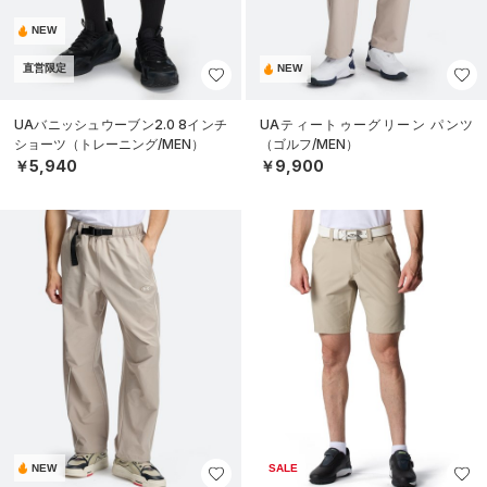
NEW
直営限定
NEW
UAバニッシュウーブン2.0 8インチ
UAティートゥーグリーン パンツ
ショーツ（トレーニング/MEN）
（ゴルフ/MEN）
￥5,940
￥9,900
NEW
SALE