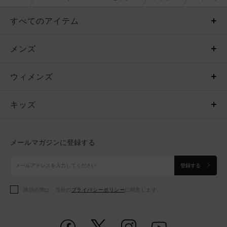
すべてのアイテム
メンズ
メンズ
ウィメンズ
トップス
ウィメンズ
キッズ
トップス
ボトムス
キッズ
トップス
ボトムス
シューズ
シューズ
メールマガジンに登録する
ボトムス
シューズ
アクセサリー
アクセサリー
登録する
シューズ
アクセサリー
購読の際は、当社の
プライバシーポリシー
に同意します。
アクセサリー
スポーツブラ