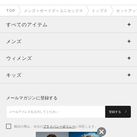
TOP
メンズ＋ボーイズ＋ユニセックス
トップス
セットアッ
すべてのアイテム
メンズ
メンズ
ウィメンズ
トップス
ウィメンズ
キッズ
トップス
ボトムス
キッズ
トップス
ボトムス
シューズ
シューズ
メールマガジンに登録する
ボトムス
シューズ
アクセサリー
アクセサリー
登録する
シューズ
アクセサリー
購読の際は、当社の
プライバシーポリシー
に同意します。