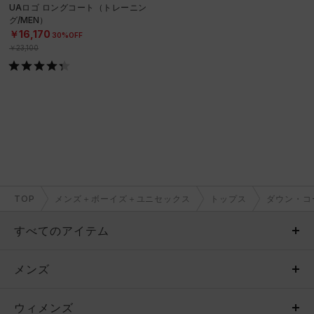
UAロゴ ロングコート（トレーニン
グ/MEN）
￥16,170
30%OFF
￥23,100
TOP
メンズ＋ボーイズ＋ユニセックス
トップス
ダウン・コ
すべてのアイテム
メンズ
メンズ
ウィメンズ
トップス
ウィメンズ