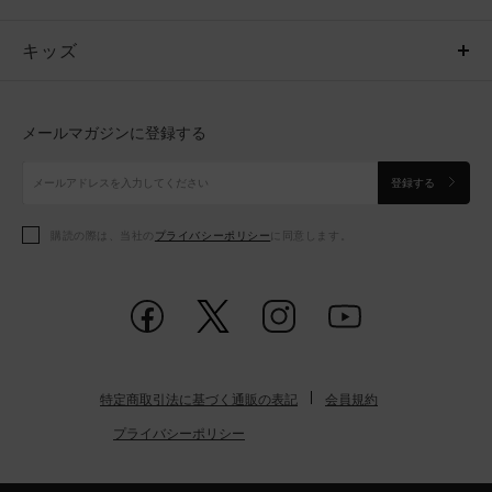
キッズ
トップス
ボトムス
キッズ
トップス
ボトムス
シューズ
シューズ
メールマガジンに登録する
ボトムス
シューズ
アクセサリー
アクセサリー
登録する
シューズ
アクセサリー
購読の際は、当社の
プライバシーポリシー
に同意します。
アクセサリー
スポーツブラ
レギンス＆タイツ
特定商取引法に基づく通販の表記
会員規約
プライバシーポリシー