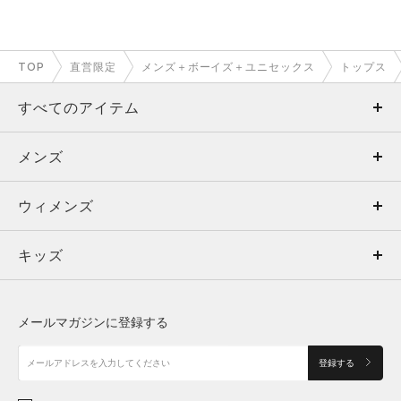
TOP
直営限定
メンズ＋ボーイズ＋ユニセックス
トップス
すべてのアイテム
メンズ
メンズ
ウィメンズ
トップス
ウィメンズ
キッズ
トップス
ボトムス
キッズ
トップス
ボトムス
シューズ
シューズ
メールマガジンに登録する
ボトムス
シューズ
アクセサリー
アクセサリー
登録する