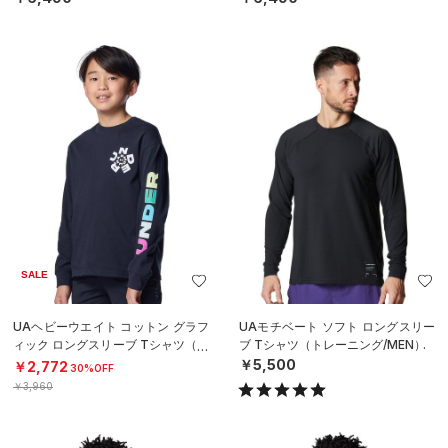
SALE
UAヘビーウエイト コットン グラフ
UAモチベート ソフト ロングスリー
ィック ロングスリーブ Tシャツ（ト
ブ Tシャツ（トレーニング/MEN）
レーニング/BOYS）
￥5,500
￥2,772
30%OFF
￥3,960