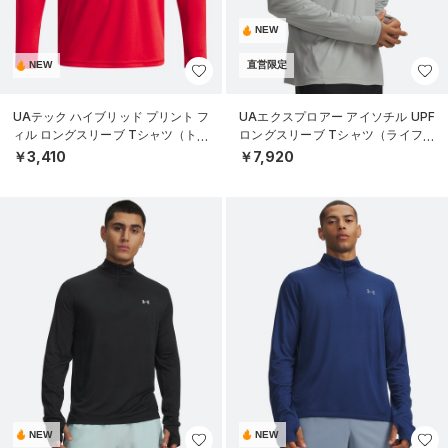
NEW
NEW
直営限定
UAテック ハイブリッド プリント フ
UAエクスプロアー アイソチル UPF
ィル ロングスリーブ Tシャツ（トレ
ロングスリーブ Tシャツ（ライフス
ーニング/BOYS）
タイル/MEN）
￥3,410
￥7,920
NEW
NEW