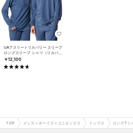
UAアスリートリカバリー スリープ
ロングスリーブ シャツ（リカバリ
ー/UNISEX）
￥12,100
TOP
メンズ＋ボーイズ＋ユニセックス
トップス
ロングTシ