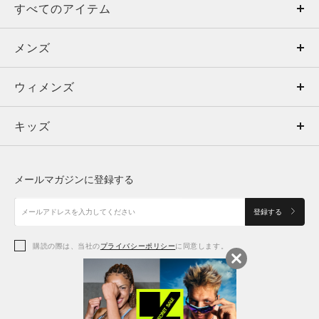
すべてのアイテム
メンズ
メンズ
ウィメンズ
トップス
ウィメンズ
キッズ
トップス
ボトムス
キッズ
トップス
ボトムス
シューズ
シューズ
メールマガジンに登録する
ボトムス
シューズ
アクセサリー
アクセサリー
登録する
シューズ
アクセサリー
購読の際は、当社の
プライバシーポリシー
に同意します。
アクセサリー
スポーツブラ