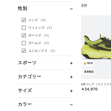
3件
通常価格
（3）
性別
セール
（0）
メンズ
（3）
ウィメンズ
（2）
ボーイズ
（0）
ガールズ
（0）
ユニセックス
（2）
スポーツ
NEW
直営限定
ベースボール
（0）
カテゴリー
バスケットボール
（0）
UAフレア（ライフスタイ
トップス
￥24,970
ゴルフ
（0）
サイズ
ボトムス
トレーニング
すべてのトップス
（2）
カテゴリーを選択してください。
アクセサリー
カラー
すべてのボトムス
ランニング
（0）
（0）
ベースレイヤー
シューズ