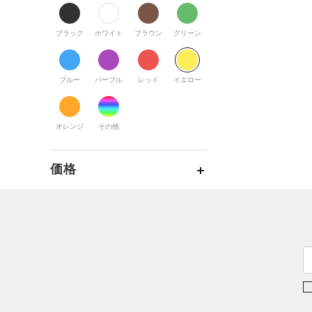
すべてのアクセサリー
（0）
スポーツスタイル
（1）
レギンス&タイツ
（0）
Tシャツ
すべてのシューズ
（0）
アメリカンフットボール
バックパック
（0）
ショートパンツ
（0）
タンクトップ
ブラック
ホワイト
ブラウン
グリーン
（0）
（2）
スポーツシューズ
ショルダー＆トートバッグ
（0）
パンツ(ロングパンツ)
（0）
ポロシャツ
（0）
サッカー
（0）
（0）
スパイク
（0）
スウェット＆フリース
（0）
ロングTシャツ
ブルー
パープル
レッド
イエロー
リカバリー
（0）
（0）
サックパック
（1）
スポーツスタイルシューズ
（0）
アンダーウェア
（0）
パーカー&トレーナー
その他
（0）
（0）
ウェストバッグ
（0）
サンダル
（0）
スカート
（0）
ジャケット
オレンジ
その他
（0）
ダッフルバッグ
（0）
スイムウェア
（0）
ジャージ
（0）
キャップ＆ビーニー
価格
（0）
ベスト
（0）
ベルト
（0）
ダウン・コート
（0）
グローブ・手袋
テクノロジー
（0）
スポーツブラ
～
円
円
（1）
アイウェア
FLOW(フロー)
（0）
（0）
セットアップ
在庫
リストバンド＆ヘッドバンド
HOVR(ホバー)
（0）
（0）
（0）
スイムウェア
在庫あり
CHARGED(チャージド)
（0）
限定
（0）
スポーツマスク
MICRO G(マイクロＧ)
（0）
（0）