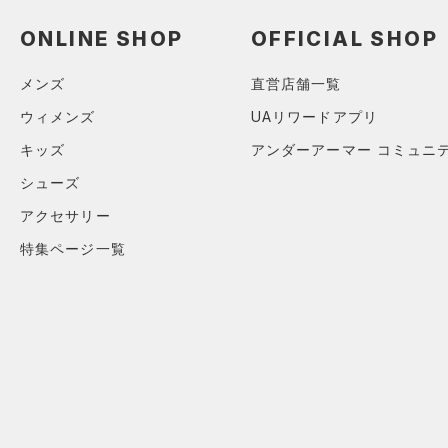
ソックス
直営限定
（3）
TRIBASE(トライベース)
（0）
ネックウォーマー
ONLINE SHOP
OFFICIAL SHOP
公式サイト限定
（0）
（0）
（0）
スリーブ
在庫残りわずか
（1）
RUSH(ラッシュ)
（0）
メンズ
直営店舗一覧
（0）
タオル
ISO-CHILL(アイソチル)
（0）
ウィメンズ
UAリワードアプリ
コレクション
（0）
Tech(テック)
（0）
ボール
キッズ
アンダーアーマー コミュニ
プロジェクトロック
（0）
COLDGEAR ARMOUR(コール
（0）
イヤホン＆ヘッドホン
シューズ
ドギアアーマー)
（0）
ステフィン・カリー
（0）
（0）
ウォーターボトル
アクセサリー
HEATGEAR ARMOUR(ヒート
アジア限定
（0）
（0）
その他
ギアアーマー)
（0）
特集ページ一覧
STORM(ストーム)
（0）
COLDGEAR INFRARED(コー
ルドギアインフラレッド)
（0）
AUXETIC(オーゼティック)
（0）
Charged Cotton(チャージド