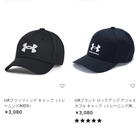
UAブリッツィング キャップ（トレ
UAブランド ロックアップ アジャス
ーニング/KIDS）
タブル キャップ（トレーニング/KID
S）
￥3,080
￥3,080