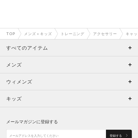
TOP
メンズ＋キッズ
トレーニング
アクセサリー
キャッ
すべてのアイテム
メンズ
メンズ
ウィメンズ
トップス
ウィメンズ
キッズ
トップス
ボトムス
キッズ
トップス
ボトムス
シューズ
シューズ
メールマガジンに登録する
ボトムス
シューズ
アクセサリー
アクセサリー
登録する