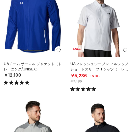
SALE
UAチーム サーマル ジャケット（ト
UAフレッシュウーブン フルジップ
レーニング/UNISEX）
ショートスリーブ Tシャツ（トレー
ニング/MEN）
￥12,100
￥5,236
30%OFF
￥7,480