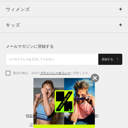
ウィメンズ
トップス
ウィメンズ
キッズ
トップス
ボトムス
キッズ
トップス
ボトムス
シューズ
シューズ
メールマガジンに登録する
ボトムス
シューズ
アクセサリー
アクセサリー
登録する
シューズ
アクセサリー
購読の際は、当社の
プライバシーポリシー
に同意します。
アクセサリー
スポーツブラ
レギンス＆タイツ
特定商取引法に基づく通販の表記
会員規約
プライバシーポリシー