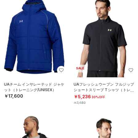
SALE
UAチーム インサレーテッド ジャケ
UAフレッシュウーブン フルジップ
ット（トレーニング/UNISEX）
ショートスリーブ Tシャツ（トレー
ニング/MEN）
￥17,600
￥5,236
30%OFF
￥7,480