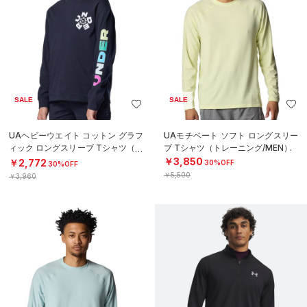
SALE
SALE
UAヘビーウエイト コットン グラフ
UAモチベート ソフト ロングスリー
ィック ロングスリーブ Tシャツ（ト
ブ Tシャツ（トレーニング/MEN）
レーニング/BOYS）
￥3,850
￥2,772
30%OFF
30%OFF
￥5,500
￥3,960