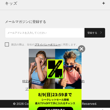
キッズ
トップス
ボトムス
キッズ
トップス
ボトムス
シューズ
シューズ
メールマガジンに登録する
ボトムス
シューズ
アクセサリー
アクセサリー
登録する
シューズ
アクセサリー
購読の際は、当社の
プライバシーポリシー
に同意します。
アクセサリー
スポーツブラ
レギンス＆タイツ
特定商取引法に基づく通販の表記
会員規約
プライバシーポリシー
© 2026 Copyright DOME Corporation. All Rights Reserved.