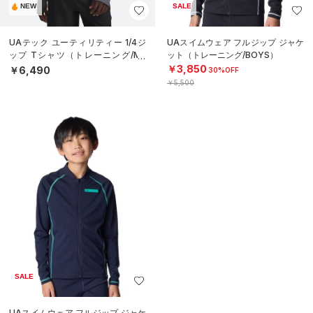
NEW
SALE
UAテック ユーティリティー 1/4ジ
UAスイムウェア フルジップ ジャケ
ップ Tシャツ（トレーニング/ME
ット（トレーニング/BOYS）
N）
￥3,850
￥6,490
30%OFF
￥5,500
SALE
UAスイムウェア フルジップ ジャケ